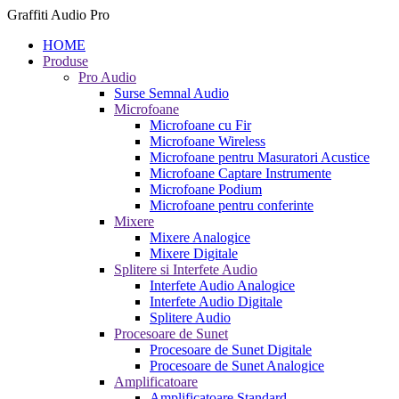
Graffiti Audio Pro
HOME
Produse
Pro Audio
Surse Semnal Audio
Microfoane
Microfoane cu Fir
Microfoane Wireless
Microfoane pentru Masuratori Acustice
Microfoane Captare Instrumente
Microfoane Podium
Microfoane pentru conferinte
Mixere
Mixere Analogice
Mixere Digitale
Splitere si Interfete Audio
Interfete Audio Analogice
Interfete Audio Digitale
Splitere Audio
Procesoare de Sunet
Procesoare de Sunet Digitale
Procesoare de Sunet Analogice
Amplificatoare
Amplificatoare Standard