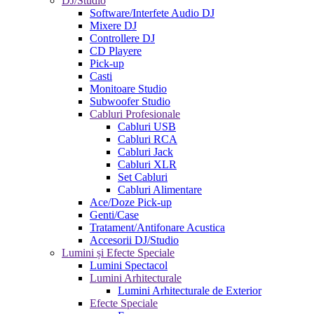
DJ/Studio
Software/Interfete Audio DJ
Mixere DJ
Controllere DJ
CD Playere
Pick-up
Casti
Monitoare Studio
Subwoofer Studio
Cabluri Profesionale
Cabluri USB
Cabluri RCA
Cabluri Jack
Cabluri XLR
Set Cabluri
Cabluri Alimentare
Ace/Doze Pick-up
Genti/Case
Tratament/Antifonare Acustica
Accesorii DJ/Studio
Lumini și Efecte Speciale
Lumini Spectacol
Lumini Arhitecturale
Lumini Arhitecturale de Exterior
Efecte Speciale