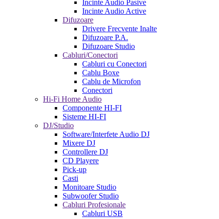
Incinte Audio Pasive
Incinte Audio Active
Difuzoare
Drivere Frecvente Inalte
Difuzoare P.A.
Difuzoare Studio
Cabluri/Conectori
Cabluri cu Conectori
Cablu Boxe
Cablu de Microfon
Conectori
Hi-Fi Home Audio
Componente HI-FI
Sisteme HI-FI
DJ/Studio
Software/Interfete Audio DJ
Mixere DJ
Controllere DJ
CD Playere
Pick-up
Casti
Monitoare Studio
Subwoofer Studio
Cabluri Profesionale
Cabluri USB