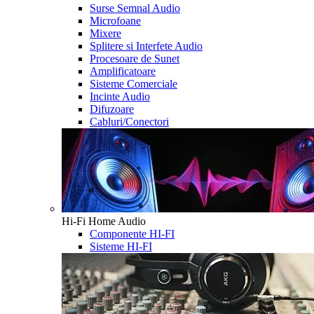
Surse Semnal Audio
Microfoane
Mixere
Splitere si Interfete Audio
Procesoare de Sunet
Amplificatoare
Sisteme Comerciale
Incinte Audio
Difuzoare
Cabluri/Conectori
Hi-Fi Home Audio
Componente HI-FI
Sisteme HI-FI