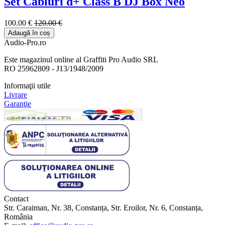
Set Cabluri d+ Class B DJ Box Neo
100.00 €
120.00 €
Adaugă în coș
Audio-Pro.ro
Este magazinul online al Graffiti Pro Audio SRL
RO 25962809 - J13/1948/2009
Informaţii utile
Livrare
Garanţie
Contact
Str. Caraiman, Nr. 38, Constanța, Str. Eroilor, Nr. 6, Constanța,
România