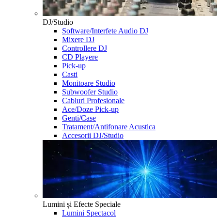
DJ/Studio
Software/Interfete Audio DJ
Mixere DJ
Controllere DJ
CD Playere
Pick-up
Casti
Monitoare Studio
Subwoofer Studio
Cabluri Profesionale
Ace/Doze Pick-up
Genti/Case
Tratament/Antifonare Acustica
Accesorii DJ/Studio
Lumini și Efecte Speciale
Lumini Spectacol