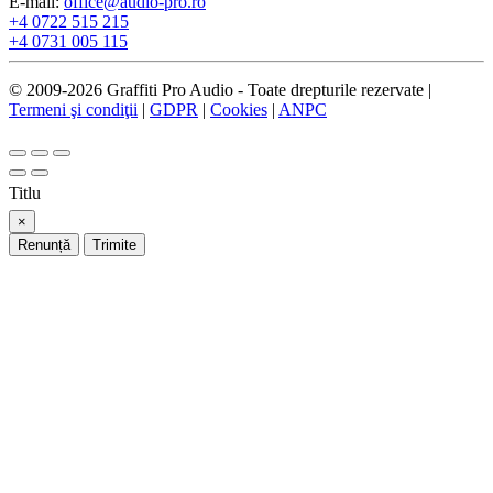
E-mail:
office@audio-pro.ro
+4 0722 515 215
+4 0731 005 115
© 2009-2026 Graffiti Pro Audio - Toate drepturile rezervate |
Termeni şi condiţii
|
GDPR
|
Cookies
|
ANPC
Titlu
×
Renunță