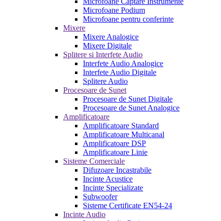
Microfoane Captare Instrumente
Microfoane Podium
Microfoane pentru conferinte
Mixere
Mixere Analogice
Mixere Digitale
Splitere si Interfete Audio
Interfete Audio Analogice
Interfete Audio Digitale
Splitere Audio
Procesoare de Sunet
Procesoare de Sunet Digitale
Procesoare de Sunet Analogice
Amplificatoare
Amplificatoare Standard
Amplificatoare Multicanal
Amplificatoare DSP
Amplificatoare Linie
Sisteme Comerciale
Difuzoare Incastrabile
Incinte Acustice
Incinte Specializate
Subwoofer
Sisteme Certificate EN54-24
Incinte Audio