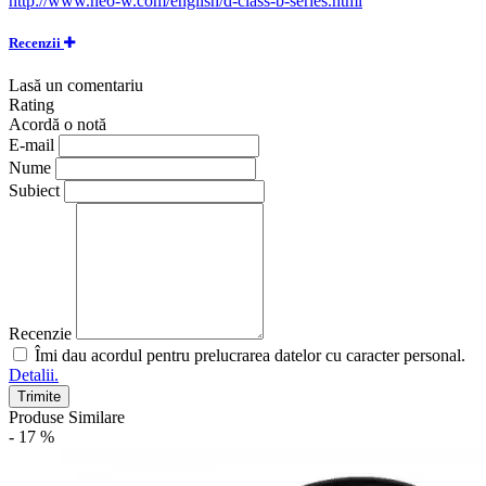
http://www.neo-w.com/english/d-class-b-series.html
Recenzii
Lasă un comentariu
Rating
Acordă o notă
E-mail
Nume
Subiect
Recenzie
Îmi dau acordul pentru prelucrarea datelor cu caracter personal.
Detalii.
Trimite
Produse Similare
- 17 %