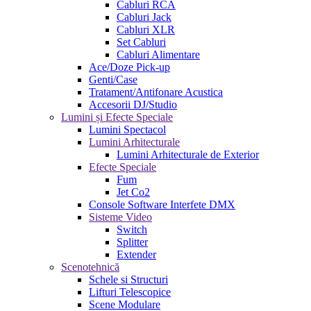
Cabluri RCA
Cabluri Jack
Cabluri XLR
Set Cabluri
Cabluri Alimentare
Ace/Doze Pick-up
Genti/Case
Tratament/Antifonare Acustica
Accesorii DJ/Studio
Lumini și Efecte Speciale
Lumini Spectacol
Lumini Arhitecturale
Lumini Arhitecturale de Exterior
Efecte Speciale
Fum
Jet Co2
Console Software Interfete DMX
Sisteme Video
Switch
Splitter
Extender
Scenotehnică
Schele si Structuri
Lifturi Telescopice
Scene Modulare