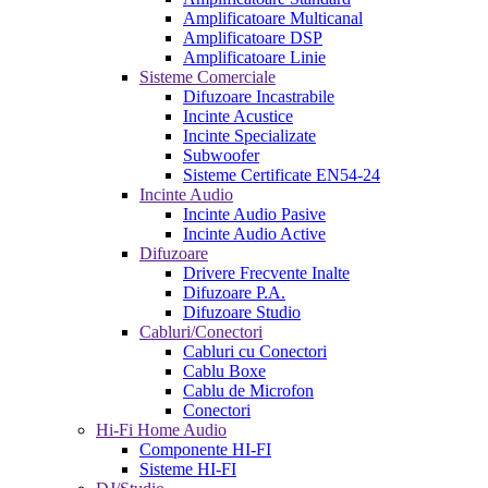
Amplificatoare Multicanal
Amplificatoare DSP
Amplificatoare Linie
Sisteme Comerciale
Difuzoare Incastrabile
Incinte Acustice
Incinte Specializate
Subwoofer
Sisteme Certificate EN54-24
Incinte Audio
Incinte Audio Pasive
Incinte Audio Active
Difuzoare
Drivere Frecvente Inalte
Difuzoare P.A.
Difuzoare Studio
Cabluri/Conectori
Cabluri cu Conectori
Cablu Boxe
Cablu de Microfon
Conectori
Hi-Fi Home Audio
Componente HI-FI
Sisteme HI-FI