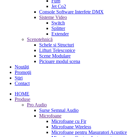
Fum
Jet Co2
Console Software Interfete DMX
Sisteme Video
Switch
Splitter
Extender
Scenotehnică
Schele si Structuri
Lifturi Telescopice
Scene Modulare
Picioare modul scena
Noutăţi
Promoţii
Știri
Contact
HOME
Produse
Pro Audio
Surse Semnal Audio
Microfoane
Microfoane cu Fir
Microfoane Wireless
Microfoane pentru Masuratori Acustice