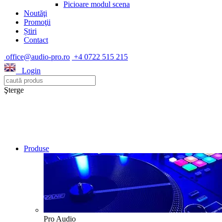
Picioare modul scena
Noutăţi
Promoţii
Știri
Contact
office@audio-pro.ro
+4 0722 515 215
Login
Şterge
Produse
Pro Audio