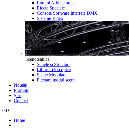
Lumini Arhitecturale
Efecte Speciale
Console Software Interfete DMX
Sisteme Video
Scenotehnică
Schele si Structuri
Lifturi Telescopice
Scene Modulare
Picioare modul scena
Noutăţi
Promoţii
Știri
Contact
0
0 €
Home