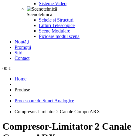
Sisteme Video
Scenotehnică
Schele si Structuri
Lifturi Telescopice
Scene Modulare
Picioare modul scena
Noutăţi
Promoţii
Știri
Contact
0
0 €
Home
Produse
Procesoare de Sunet Analogice
Compresor-Limitator 2 Canale Compo ARX
Compresor-Limitator 2 Canale