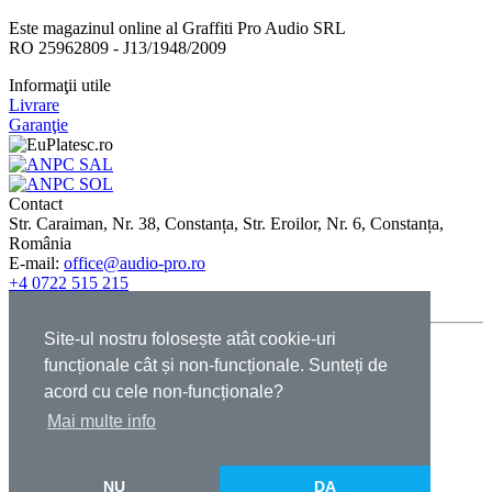
Este magazinul online al Graffiti Pro Audio SRL
RO 25962809 - J13/1948/2009
Informaţii utile
Livrare
Garanţie
Contact
Str. Caraiman, Nr. 38, Constanța, Str. Eroilor, Nr. 6, Constanța,
România
E-mail:
office@audio-pro.ro
+4 0722 515 215
+4 0731 005 115
Site-ul nostru folosește atât cookie-uri
© 2009-2026 Graffiti Pro Audio - Toate drepturile rezervate |
funcționale cât și non-funcționale. Sunteți de
Termeni şi condiţii
|
GDPR
|
Cookies
|
ANPC
acord cu cele non-funcționale?
Mai multe info
Titlu
×
NU
DA