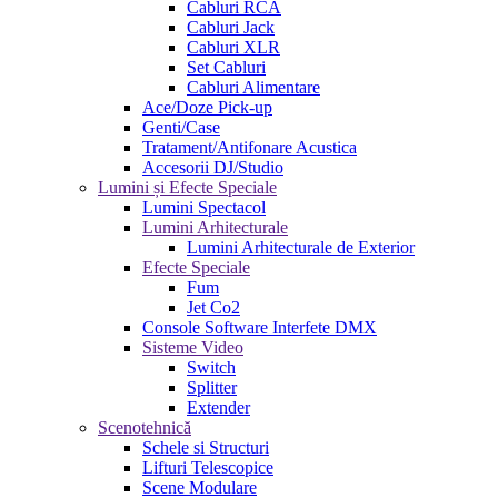
Cabluri RCA
Cabluri Jack
Cabluri XLR
Set Cabluri
Cabluri Alimentare
Ace/Doze Pick-up
Genti/Case
Tratament/Antifonare Acustica
Accesorii DJ/Studio
Lumini și Efecte Speciale
Lumini Spectacol
Lumini Arhitecturale
Lumini Arhitecturale de Exterior
Efecte Speciale
Fum
Jet Co2
Console Software Interfete DMX
Sisteme Video
Switch
Splitter
Extender
Scenotehnică
Schele si Structuri
Lifturi Telescopice
Scene Modulare