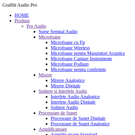
Graffiti Audio Pro
HOME
Produse
Pro Audio
Surse Semnal Audio
Microfoane
Microfoane cu Fir
Microfoane Wireless
Microfoane pentru Masuratori Acustice
Microfoane Captare Instrumente
Microfoane Podium
Microfoane pentru conferinte
Mixere
Mixere Analogice
Mixere Digitale
Splitere si Interfete Audio
Interfete Audio Analogice
Interfete Audio Digitale
Splitere Audio
Procesoare de Sunet
Procesoare de Sunet Digitale
Procesoare de Sunet Analogice
Amplificatoare
Amplificatoare Standard