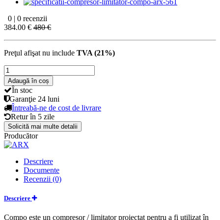
0 | 0 recenzii
384.00 €
480 €
Preţul afişat nu include
TVA (21%)
Adaugă în coș
În stoc
Garanţie
24 luni
Întreabă-ne de cost de livrare
Retur în
5 zile
Solicită mai multe detalii
Producător
Descriere
Documente
Recenzii (0)
Descriere
Compo este un compresor / limitator proiectat pentru a fi utilizat în