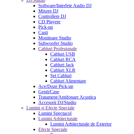
DJ/Studio
Software/Interfete Audio DJ
Mixere DJ
Controllere DJ
CD Playere
Pick-up
Casti
Monitoare Studio
Subwoofer Studio
Cabluri Profesionale
Cabluri USB
Cabluri RCA
Cabluri Jack
Cabluri XLR
Set Cabluri
Cabluri Alimentare
Ace/Doze Pick-up
Genti/Case
Tratament/Antifonare Acustica
Accesorii DJ/Studio
Lumini și Efecte Speciale
Lumini Spectacol
Lumini Arhitecturale
Lumini Arhitecturale de Exterior
Efecte Speciale