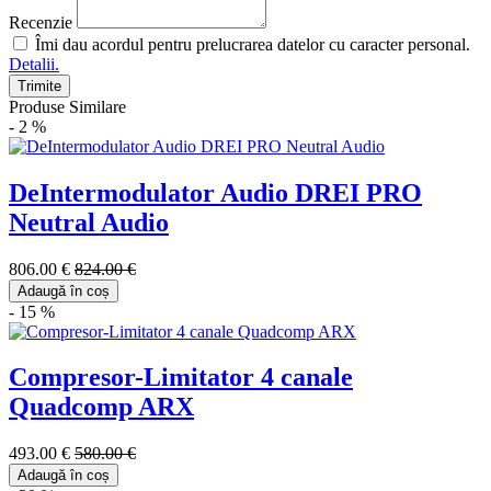
Recenzie
Îmi dau acordul pentru prelucrarea datelor cu caracter personal.
Detalii.
Trimite
Produse Similare
- 2 %
DeIntermodulator Audio DREI PRO
Neutral Audio
806.00 €
824.00 €
Adaugă în coș
- 15 %
Compresor-Limitator 4 canale
Quadcomp ARX
493.00 €
580.00 €
Adaugă în coș