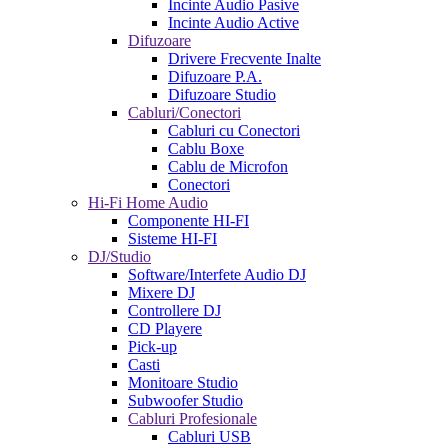
Incinte Audio Pasive
Incinte Audio Active
Difuzoare
Drivere Frecvente Inalte
Difuzoare P.A.
Difuzoare Studio
Cabluri/Conectori
Cabluri cu Conectori
Cablu Boxe
Cablu de Microfon
Conectori
Hi-Fi Home Audio
Componente HI-FI
Sisteme HI-FI
DJ/Studio
Software/Interfete Audio DJ
Mixere DJ
Controllere DJ
CD Playere
Pick-up
Casti
Monitoare Studio
Subwoofer Studio
Cabluri Profesionale
Cabluri USB