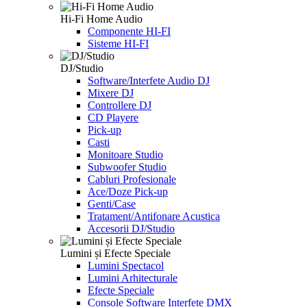
Hi-Fi Home Audio
Componente HI-FI
Sisteme HI-FI
DJ/Studio
Software/Interfete Audio DJ
Mixere DJ
Controllere DJ
CD Playere
Pick-up
Casti
Monitoare Studio
Subwoofer Studio
Cabluri Profesionale
Ace/Doze Pick-up
Genti/Case
Tratament/Antifonare Acustica
Accesorii DJ/Studio
Lumini și Efecte Speciale
Lumini Spectacol
Lumini Arhitecturale
Efecte Speciale
Console Software Interfete DMX