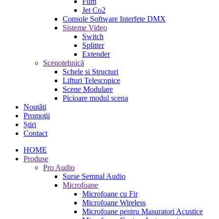
Fum
Jet Co2
Console Software Interfete DMX
Sisteme Video
Switch
Splitter
Extender
Scenotehnică
Schele si Structuri
Lifturi Telescopice
Scene Modulare
Picioare modul scena
Noutăţi
Promoţii
Știri
Contact
HOME
Produse
Pro Audio
Surse Semnal Audio
Microfoane
Microfoane cu Fir
Microfoane Wireless
Microfoane pentru Masuratori Acustice