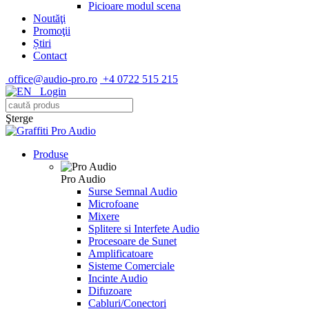
Picioare modul scena
Noutăţi
Promoţii
Știri
Contact
office@audio-pro.ro
+4 0722 515 215
Login
Şterge
Produse
Pro Audio
Surse Semnal Audio
Microfoane
Mixere
Splitere si Interfete Audio
Procesoare de Sunet
Amplificatoare
Sisteme Comerciale
Incinte Audio
Difuzoare
Cabluri/Conectori