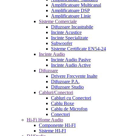
Amplificatoare Multicanal
Amplificatoare DSP
Amplificatoare Linie
Sisteme Comerciale
Difuzoare Incastrabile
Incinte Acustice
Incinte Specializate
Subwoofer
Sisteme Certificate EN54-24
Incinte Audio
Incinte Audio Pasive
Incinte Audio Active
Difuzoare
Drivere Frecvente Inalte
Difuzoare P.A.
Difuzoare Studio
Cabluri/Conectori
Cabluri cu Conectori
Cablu Boxe
Cablu de Microfon
Conectori
Hi-Fi Home Audio
Componente HI-FI
Sisteme HI-FI