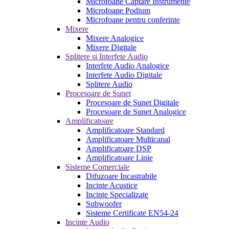
Microfoane Captare Instrumente
Microfoane Podium
Microfoane pentru conferinte
Mixere
Mixere Analogice
Mixere Digitale
Splitere si Interfete Audio
Interfete Audio Analogice
Interfete Audio Digitale
Splitere Audio
Procesoare de Sunet
Procesoare de Sunet Digitale
Procesoare de Sunet Analogice
Amplificatoare
Amplificatoare Standard
Amplificatoare Multicanal
Amplificatoare DSP
Amplificatoare Linie
Sisteme Comerciale
Difuzoare Incastrabile
Incinte Acustice
Incinte Specializate
Subwoofer
Sisteme Certificate EN54-24
Incinte Audio