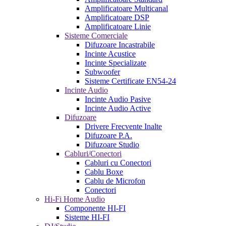
Amplificatoare Multicanal
Amplificatoare DSP
Amplificatoare Linie
Sisteme Comerciale
Difuzoare Incastrabile
Incinte Acustice
Incinte Specializate
Subwoofer
Sisteme Certificate EN54-24
Incinte Audio
Incinte Audio Pasive
Incinte Audio Active
Difuzoare
Drivere Frecvente Inalte
Difuzoare P.A.
Difuzoare Studio
Cabluri/Conectori
Cabluri cu Conectori
Cablu Boxe
Cablu de Microfon
Conectori
Hi-Fi Home Audio
Componente HI-FI
Sisteme HI-FI