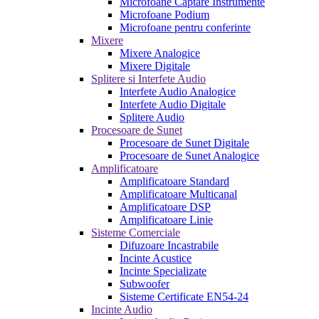
Microfoane Captare Instrumente
Microfoane Podium
Microfoane pentru conferinte
Mixere
Mixere Analogice
Mixere Digitale
Splitere si Interfete Audio
Interfete Audio Analogice
Interfete Audio Digitale
Splitere Audio
Procesoare de Sunet
Procesoare de Sunet Digitale
Procesoare de Sunet Analogice
Amplificatoare
Amplificatoare Standard
Amplificatoare Multicanal
Amplificatoare DSP
Amplificatoare Linie
Sisteme Comerciale
Difuzoare Incastrabile
Incinte Acustice
Incinte Specializate
Subwoofer
Sisteme Certificate EN54-24
Incinte Audio