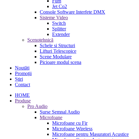
Fum
Jet Co2
Console Software Interfete DMX
Sisteme Video
Switch
Splitter
Extender
Scenotehnică
Schele si Structuri
Lifturi Telescopice
Scene Modulare
Picioare modul scena
Noutăţi
Promoţii
Știri
Contact
HOME
Produse
Pro Audio
Surse Semnal Audio
Microfoane
Microfoane cu Fir
Microfoane Wireless
Microfoane pentru Masuratori Acustice