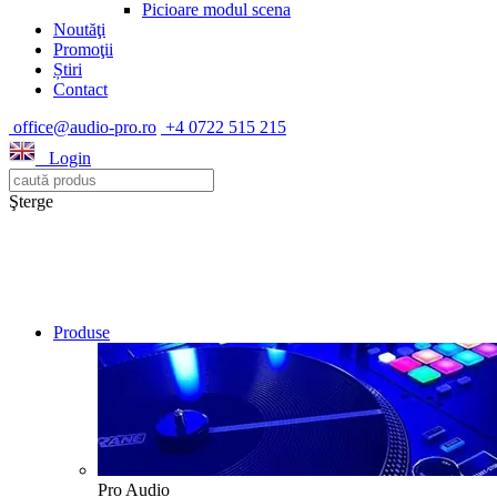
Picioare modul scena
Noutăţi
Promoţii
Știri
Contact
office@audio-pro.ro
+4 0722 515 215
Login
Şterge
Produse
Pro Audio