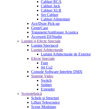
Cabluri RCA
Cabluri Jack
Cabluri XLR
Set Cabluri
Cabluri Alimentare
Ace/Doze Pick-up
Genti/Case
Tratament/Antifonare Acustica
Accesorii DJ/Studio
Lumini și Efecte Speciale
Lumini Spectacol
Lumini Arhitecturale
Lumini Arhitecturale de Exterior
Efecte Speciale
Fum
Jet Co2
Console Software Interfete DMX
Sisteme Video
Switch
Splitter
Extender
Scenotehnică
Schele si Structuri
Lifturi Telescopice
Scene Modulare