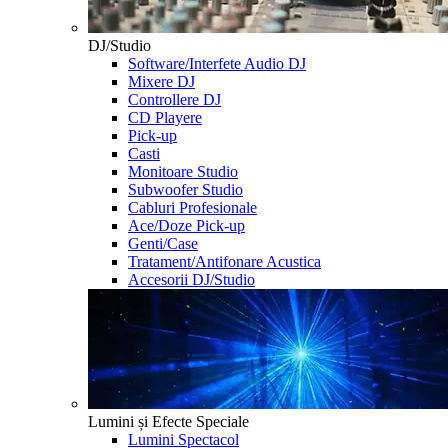
DJ/Studio
Software/Interfete Audio DJ
Mixere DJ
Controllere DJ
CD Playere
Pick-up
Casti
Monitoare Studio
Subwoofer Studio
Cabluri Profesionale
Ace/Doze Pick-up
Genti/Case
Tratament/Antifonare Acustica
Accesorii DJ/Studio
Lumini și Efecte Speciale
Lumini Spectacol