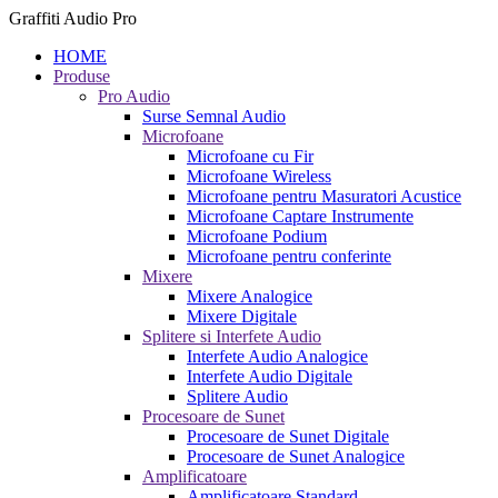
Graffiti Audio Pro
HOME
Produse
Pro Audio
Surse Semnal Audio
Microfoane
Microfoane cu Fir
Microfoane Wireless
Microfoane pentru Masuratori Acustice
Microfoane Captare Instrumente
Microfoane Podium
Microfoane pentru conferinte
Mixere
Mixere Analogice
Mixere Digitale
Splitere si Interfete Audio
Interfete Audio Analogice
Interfete Audio Digitale
Splitere Audio
Procesoare de Sunet
Procesoare de Sunet Digitale
Procesoare de Sunet Analogice
Amplificatoare
Amplificatoare Standard