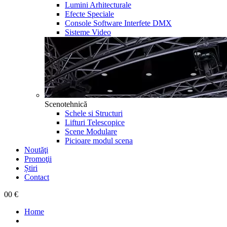
Lumini Arhitecturale
Efecte Speciale
Console Software Interfete DMX
Sisteme Video
Scenotehnică
Schele si Structuri
Lifturi Telescopice
Scene Modulare
Picioare modul scena
Noutăţi
Promoţii
Știri
Contact
0
0 €
Home