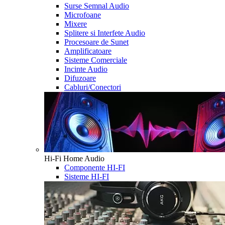
Surse Semnal Audio
Microfoane
Mixere
Splitere si Interfete Audio
Procesoare de Sunet
Amplificatoare
Sisteme Comerciale
Incinte Audio
Difuzoare
Cabluri/Conectori
Hi-Fi Home Audio
Componente HI-FI
Sisteme HI-FI