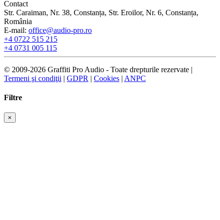
Contact
Str. Caraiman, Nr. 38, Constanța, Str. Eroilor, Nr. 6, Constanța,
România
E-mail:
office@audio-pro.ro
+4 0722 515 215
+4 0731 005 115
© 2009-2026 Graffiti Pro Audio - Toate drepturile rezervate |
Termeni şi condiţii
|
GDPR
|
Cookies
|
ANPC
Filtre
×