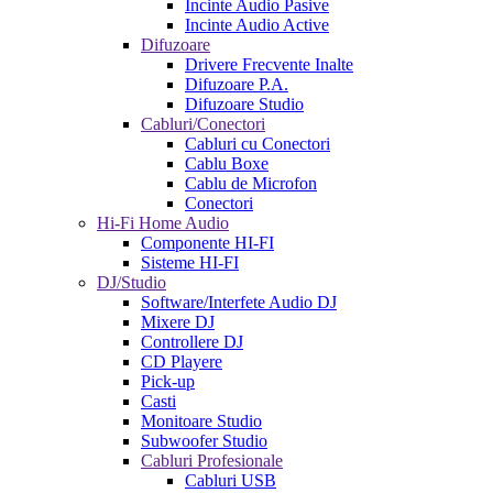
Incinte Audio Pasive
Incinte Audio Active
Difuzoare
Drivere Frecvente Inalte
Difuzoare P.A.
Difuzoare Studio
Cabluri/Conectori
Cabluri cu Conectori
Cablu Boxe
Cablu de Microfon
Conectori
Hi-Fi Home Audio
Componente HI-FI
Sisteme HI-FI
DJ/Studio
Software/Interfete Audio DJ
Mixere DJ
Controllere DJ
CD Playere
Pick-up
Casti
Monitoare Studio
Subwoofer Studio
Cabluri Profesionale
Cabluri USB