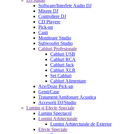
DJ/Studio
Software/Interfete Audio DJ
Mixere DJ
Controllere DJ
CD Playere
Pick-up
Casti
Monitoare Studio
Subwoofer Studio
Cabluri Profesionale
Cabluri USB
Cabluri RCA
Cabluri Jack
Cabluri XLR
Set Cabluri
Cabluri Alimentare
Ace/Doze Pick-up
Genti/Case
Tratament/Antifonare Acustica
Accesorii DJ/Studio
Lumini și Efecte Speciale
Lumini Spectacol
Lumini Arhitecturale
Lumini Arhitecturale de Exterior
Efecte Speciale