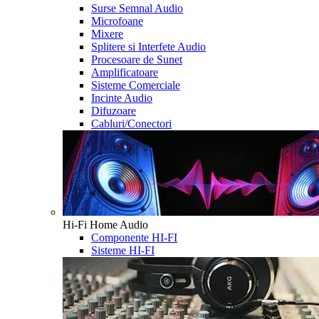
Surse Semnal Audio
Microfoane
Mixere
Splitere si Interfete Audio
Procesoare de Sunet
Amplificatoare
Sisteme Comerciale
Incinte Audio
Difuzoare
Cabluri/Conectori
Hi-Fi Home Audio
Componente HI-FI
Sisteme HI-FI