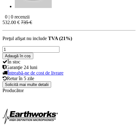
0 | 0 recenzii
532.00 €
735 €
Preţul afişat nu include
TVA (21%)
Adaugă în coș
În stoc
Garanţie
24 luni
Întreabă-ne de cost de livrare
Retur în
5 zile
Solicită mai multe detalii
Producător