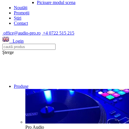
Picioare modul scena
Noutăţi
Promoţii
Știri
Contact
office@audio-pro.ro
+4 0722 515 215
Login
Şterge
Produse
Pro Audio