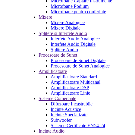
Microfoane Captare Instrumente
Microfoane Podium
Microfoane pentru conferinte
Mixere
Mixere Analogice
Mixere Digitale
Splitere si Interfete Audio
Interfete Audio Analogice
Interfete Audio Digitale
Splitere Audio
Procesoare de Sunet
Procesoare de Sunet Digitale
Procesoare de Sunet Analogice
Amplificatoare
Amplificatoare Standard
Amplificatoare Multicanal
Amplificatoare DSP
Amplificatoare Linie
Sisteme Comerciale
Difuzoare Incastrabile
Incinte Acustice
Incinte Specializate
Subwoofer
Sisteme Certificate EN54-24
Incinte Audio