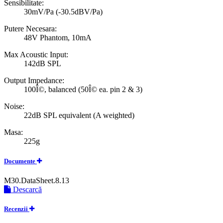
Sensibilitate:
30mV/Pa (-30.5dBV/Pa)
Putere Necesara:
48V Phantom, 10mA
Max Acoustic Input:
142dB SPL
Output Impedance:
100Î©, balanced (50Î© ea. pin 2 & 3)
Noise:
22dB SPL equivalent (A weighted)
Masa:
225g
Documente
M30.DataSheet.8.13
Descarcă
Recenzii