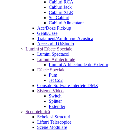
Cabluri RCA
Cabluri Jack
Cabluri XLR
Set Cabluri
Cabluri Alimentare
Ace/Doze Pick-up
Genti/Case
Tratament/Antifonare Acustica
Accesorii DJ/Studio
Lumini și Efecte Speciale
Lumini Spectacol
Lumini Arhitecturale
Lumini Arhitecturale de Exterior
Efecte Speciale
Fum
Jet Co2
Console Software Interfete DMX
Sisteme Video
Switch
Splitter
Extender
Scenotehnică
Schele si Structuri
Lifturi Telescopice
Scene Modulare