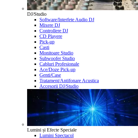
DJ/Studio
Software/Interfete Audio DJ
Mixere DJ
Controllere DJ
CD Playere
Pick-up
Casti
Monitoare Studio
Subwoofer Studio
Cabluri Profesionale
Ace/Doze Pick-up
Genti/Case
Tratament/Antifonare Acustica
Accesorii DJ/Studio
Lumini și Efecte Speciale
Lumini Spectacol