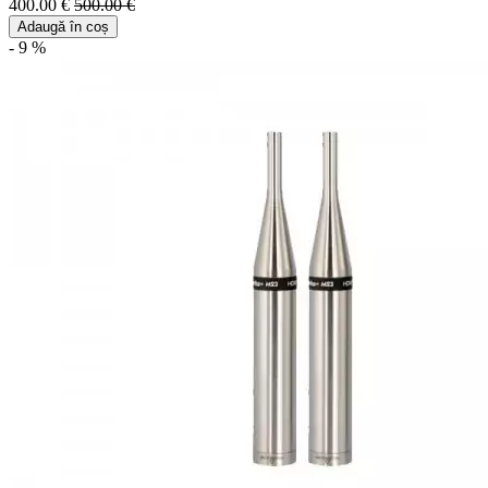
400.00 €
500.00 €
Adaugă în coș
- 9 %