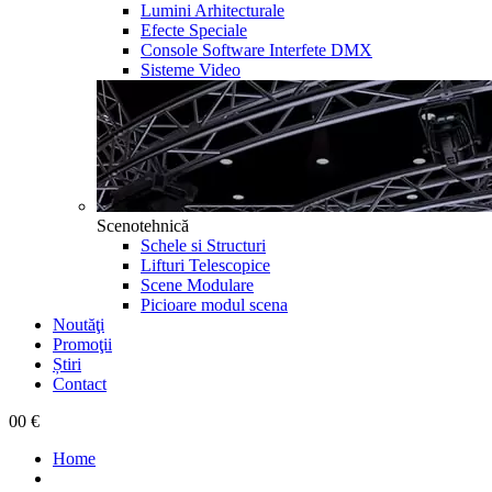
Lumini Arhitecturale
Efecte Speciale
Console Software Interfete DMX
Sisteme Video
Scenotehnică
Schele si Structuri
Lifturi Telescopice
Scene Modulare
Picioare modul scena
Noutăţi
Promoţii
Știri
Contact
0
0 €
Home