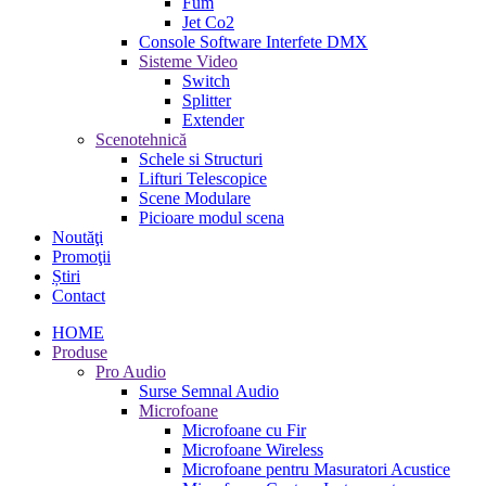
Fum
Jet Co2
Console Software Interfete DMX
Sisteme Video
Switch
Splitter
Extender
Scenotehnică
Schele si Structuri
Lifturi Telescopice
Scene Modulare
Picioare modul scena
Noutăţi
Promoţii
Știri
Contact
HOME
Produse
Pro Audio
Surse Semnal Audio
Microfoane
Microfoane cu Fir
Microfoane Wireless
Microfoane pentru Masuratori Acustice