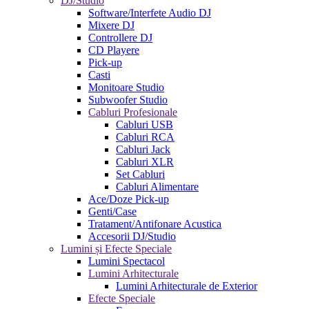
DJ/Studio
Software/Interfete Audio DJ
Mixere DJ
Controllere DJ
CD Playere
Pick-up
Casti
Monitoare Studio
Subwoofer Studio
Cabluri Profesionale
Cabluri USB
Cabluri RCA
Cabluri Jack
Cabluri XLR
Set Cabluri
Cabluri Alimentare
Ace/Doze Pick-up
Genti/Case
Tratament/Antifonare Acustica
Accesorii DJ/Studio
Lumini și Efecte Speciale
Lumini Spectacol
Lumini Arhitecturale
Lumini Arhitecturale de Exterior
Efecte Speciale