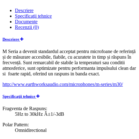
Descriere
Specificaţii tehnice
Documente
Recenzii (0)
Descriere
M Seria a devenit standardul acceptat pentru microfoane de referință
și de măsurare accesibile, fiabile, cu acuratete in timp și răspuns în
frecvență. Sunt remarcabil de stabile la temperaturi sau conditii
atmosferice, sunt optimizate pentru performanta impulsului clean dar
si foarte rapid, oferind un raspuns in banda exact.
http://www.earthworksaudio.com/microphones/m-series/m30/
Specificaţii tehnice
Fragventa de Raspuns:
5Hz to 30kHz Â±1/-3dB
Polar Pattern:
Omnidirectional