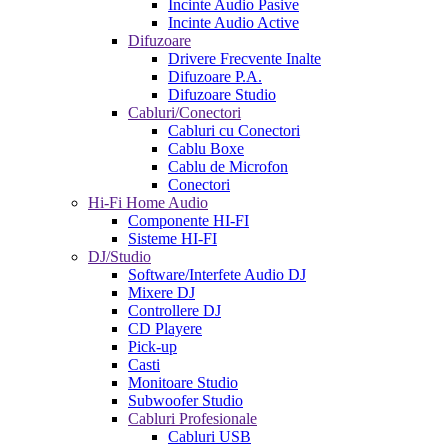
Incinte Audio Pasive
Incinte Audio Active
Difuzoare
Drivere Frecvente Inalte
Difuzoare P.A.
Difuzoare Studio
Cabluri/Conectori
Cabluri cu Conectori
Cablu Boxe
Cablu de Microfon
Conectori
Hi-Fi Home Audio
Componente HI-FI
Sisteme HI-FI
DJ/Studio
Software/Interfete Audio DJ
Mixere DJ
Controllere DJ
CD Playere
Pick-up
Casti
Monitoare Studio
Subwoofer Studio
Cabluri Profesionale
Cabluri USB