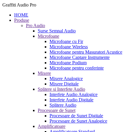
Graffiti Audio Pro
HOME
Produse
Pro Audio
Surse Semnal Audio
Microfoane
Microfoane cu Fir
Microfoane Wireless
Microfoane pentru Masuratori Acustice
Microfoane Captare Instrumente
Microfoane Podium
Microfoane pentru conferinte
Mixere
Mixere Analogice
Mixere Digitale
Splitere si Interfete Audio
Interfete Audio Analogice
Interfete Audio Digitale
Splitere Audio
Procesoare de Sunet
Procesoare de Sunet Digitale
Procesoare de Sunet Analogice
Amplificatoare
Amplificatoare Standard