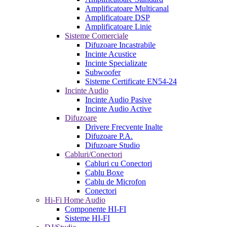
Amplificatoare Multicanal
Amplificatoare DSP
Amplificatoare Linie
Sisteme Comerciale
Difuzoare Incastrabile
Incinte Acustice
Incinte Specializate
Subwoofer
Sisteme Certificate EN54-24
Incinte Audio
Incinte Audio Pasive
Incinte Audio Active
Difuzoare
Drivere Frecvente Inalte
Difuzoare P.A.
Difuzoare Studio
Cabluri/Conectori
Cabluri cu Conectori
Cablu Boxe
Cablu de Microfon
Conectori
Hi-Fi Home Audio
Componente HI-FI
Sisteme HI-FI