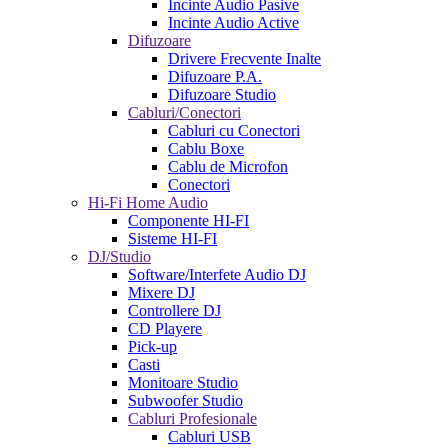
Incinte Audio Pasive
Incinte Audio Active
Difuzoare
Drivere Frecvente Inalte
Difuzoare P.A.
Difuzoare Studio
Cabluri/Conectori
Cabluri cu Conectori
Cablu Boxe
Cablu de Microfon
Conectori
Hi-Fi Home Audio
Componente HI-FI
Sisteme HI-FI
DJ/Studio
Software/Interfete Audio DJ
Mixere DJ
Controllere DJ
CD Playere
Pick-up
Casti
Monitoare Studio
Subwoofer Studio
Cabluri Profesionale
Cabluri USB