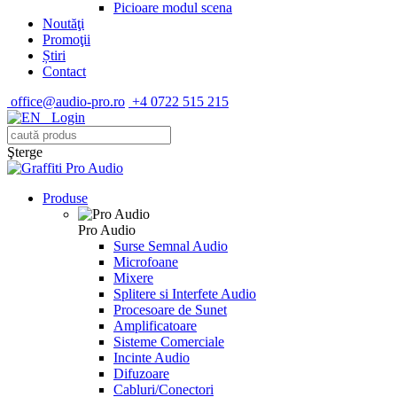
Picioare modul scena
Noutăţi
Promoţii
Știri
Contact
office@audio-pro.ro
+4 0722 515 215
Login
Şterge
Produse
Pro Audio
Surse Semnal Audio
Microfoane
Mixere
Splitere si Interfete Audio
Procesoare de Sunet
Amplificatoare
Sisteme Comerciale
Incinte Audio
Difuzoare
Cabluri/Conectori