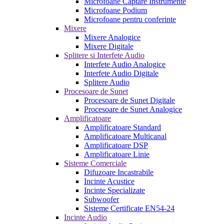
Microfoane Captare Instrumente
Microfoane Podium
Microfoane pentru conferinte
Mixere
Mixere Analogice
Mixere Digitale
Splitere si Interfete Audio
Interfete Audio Analogice
Interfete Audio Digitale
Splitere Audio
Procesoare de Sunet
Procesoare de Sunet Digitale
Procesoare de Sunet Analogice
Amplificatoare
Amplificatoare Standard
Amplificatoare Multicanal
Amplificatoare DSP
Amplificatoare Linie
Sisteme Comerciale
Difuzoare Incastrabile
Incinte Acustice
Incinte Specializate
Subwoofer
Sisteme Certificate EN54-24
Incinte Audio