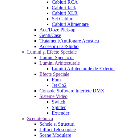
Cabluri RCA
Cabluri Jack
Cabluri XLR
Set Cabluri
Cabluri Alimentare
Ace/Doze Pick-up
Genti/Case
Tratament/Antifonare Acustica
Accesorii DJ/Studio
Lumini și Efecte Speciale
Lumini Spectacol
Lumini Arhitecturale
Lumini Arhitecturale de Exterior
Efecte Speciale
Fum
Jet Co2
Console Software Interfete DMX
Sisteme Video
Switch
Splitter
Extender
Scenotehnică
Schele si Structuri
Lifturi Telescopice
Scene Modulare