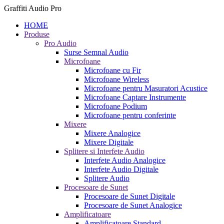
Graffiti Audio Pro
HOME
Produse
Pro Audio
Surse Semnal Audio
Microfoane
Microfoane cu Fir
Microfoane Wireless
Microfoane pentru Masuratori Acustice
Microfoane Captare Instrumente
Microfoane Podium
Microfoane pentru conferinte
Mixere
Mixere Analogice
Mixere Digitale
Splitere si Interfete Audio
Interfete Audio Analogice
Interfete Audio Digitale
Splitere Audio
Procesoare de Sunet
Procesoare de Sunet Digitale
Procesoare de Sunet Analogice
Amplificatoare
Amplificatoare Standard