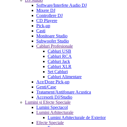
DJ/Studio
Software/Interfete Audio DJ
Mixere DJ
Controllere DJ
CD Playere
Pick-up
Casti
Monitoare Studio
Subwoofer Studio
Cabluri Profesionale
Cabluri USB
Cabluri RCA
Cabluri Jack
Cabluri XLR
Set Cabluri
Cabluri Alimentare
Ace/Doze Pick-up
Genti/Case
Tratament/Antifonare Acustica
Accesorii DJ/Studio
Lumini și Efecte Speciale
Lumini Spectacol
Lumini Arhitecturale
Lumini Arhitecturale de Exterior
Efecte Speciale