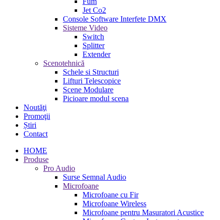
Fum
Jet Co2
Console Software Interfete DMX
Sisteme Video
Switch
Splitter
Extender
Scenotehnică
Schele si Structuri
Lifturi Telescopice
Scene Modulare
Picioare modul scena
Noutăţi
Promoţii
Știri
Contact
HOME
Produse
Pro Audio
Surse Semnal Audio
Microfoane
Microfoane cu Fir
Microfoane Wireless
Microfoane pentru Masuratori Acustice