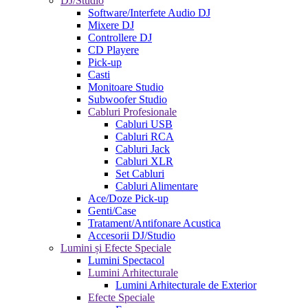
DJ/Studio
Software/Interfete Audio DJ
Mixere DJ
Controllere DJ
CD Playere
Pick-up
Casti
Monitoare Studio
Subwoofer Studio
Cabluri Profesionale
Cabluri USB
Cabluri RCA
Cabluri Jack
Cabluri XLR
Set Cabluri
Cabluri Alimentare
Ace/Doze Pick-up
Genti/Case
Tratament/Antifonare Acustica
Accesorii DJ/Studio
Lumini și Efecte Speciale
Lumini Spectacol
Lumini Arhitecturale
Lumini Arhitecturale de Exterior
Efecte Speciale