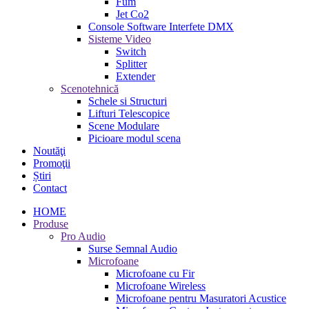
Fum
Jet Co2
Console Software Interfete DMX
Sisteme Video
Switch
Splitter
Extender
Scenotehnică
Schele si Structuri
Lifturi Telescopice
Scene Modulare
Picioare modul scena
Noutăţi
Promoţii
Știri
Contact
HOME
Produse
Pro Audio
Surse Semnal Audio
Microfoane
Microfoane cu Fir
Microfoane Wireless
Microfoane pentru Masuratori Acustice