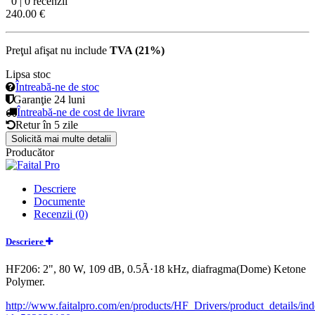
0 | 0 recenzii
240.00 €
Preţul afişat nu include
TVA (21%)
Lipsa stoc
Întreabă-ne de stoc
Garanţie
24 luni
Întreabă-ne de cost de livrare
Retur în
5 zile
Solicită mai multe detalii
Producător
Descriere
Documente
Recenzii (0)
Descriere
HF206: 2", 80 W, 109 dB, 0.5Ã·18 kHz, diafragma(Dome) Ketone
Polymer.
http://www.faitalpro.com/en/products/HF_Drivers/product_details/in