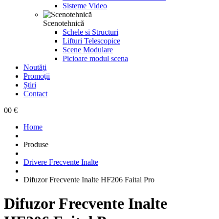
Sisteme Video
Scenotehnică
Schele si Structuri
Lifturi Telescopice
Scene Modulare
Picioare modul scena
Noutăţi
Promoţii
Știri
Contact
0
0 €
Home
Produse
Drivere Frecvente Inalte
Difuzor Frecvente Inalte HF206 Faital Pro
Difuzor Frecvente Inalte