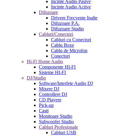
Incinte Audio Pasive
Incinte Audio Active
Difuzoare
Drivere Frecvente Inalte
Difuzoare P.A.
Difuzoare Studio
Cabluri/Conectori
Cabluri cu Conectori
Cablu Boxe
Cablu de Microfon
Conectori
Hi-Fi Home Audio
Componente HI-FI
Sisteme HI-FI
DJ/Studio
Software/Interfete Audio DJ
Mixere DJ
Controllere DJ
CD Playere
Pick-up
Casti
Monitoare Studio
Subwoofer Studio
Cabluri Profesionale
Cabluri USB