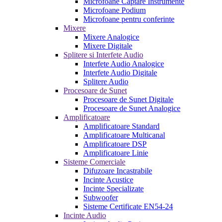
Microfoane Captare Instrumente
Microfoane Podium
Microfoane pentru conferinte
Mixere
Mixere Analogice
Mixere Digitale
Splitere si Interfete Audio
Interfete Audio Analogice
Interfete Audio Digitale
Splitere Audio
Procesoare de Sunet
Procesoare de Sunet Digitale
Procesoare de Sunet Analogice
Amplificatoare
Amplificatoare Standard
Amplificatoare Multicanal
Amplificatoare DSP
Amplificatoare Linie
Sisteme Comerciale
Difuzoare Incastrabile
Incinte Acustice
Incinte Specializate
Subwoofer
Sisteme Certificate EN54-24
Incinte Audio