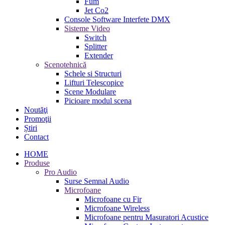
Fum
Jet Co2
Console Software Interfete DMX
Sisteme Video
Switch
Splitter
Extender
Scenotehnică
Schele si Structuri
Lifturi Telescopice
Scene Modulare
Picioare modul scena
Noutăţi
Promoţii
Știri
Contact
HOME
Produse
Pro Audio
Surse Semnal Audio
Microfoane
Microfoane cu Fir
Microfoane Wireless
Microfoane pentru Masuratori Acustice