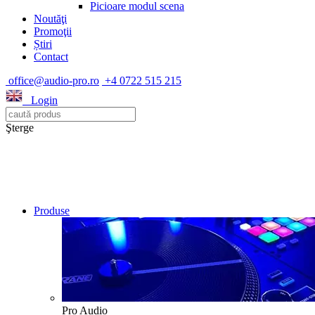
Picioare modul scena
Noutăţi
Promoţii
Știri
Contact
office@audio-pro.ro
+4 0722 515 215
Login
Şterge
Produse
Pro Audio