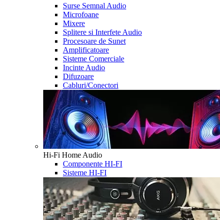
Surse Semnal Audio
Microfoane
Mixere
Splitere si Interfete Audio
Procesoare de Sunet
Amplificatoare
Sisteme Comerciale
Incinte Audio
Difuzoare
Cabluri/Conectori
Hi-Fi Home Audio
Componente HI-FI
Sisteme HI-FI