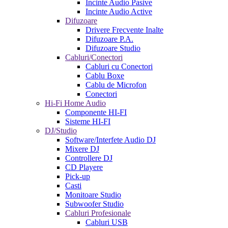
Incinte Audio Pasive
Incinte Audio Active
Difuzoare
Drivere Frecvente Inalte
Difuzoare P.A.
Difuzoare Studio
Cabluri/Conectori
Cabluri cu Conectori
Cablu Boxe
Cablu de Microfon
Conectori
Hi-Fi Home Audio
Componente HI-FI
Sisteme HI-FI
DJ/Studio
Software/Interfete Audio DJ
Mixere DJ
Controllere DJ
CD Playere
Pick-up
Casti
Monitoare Studio
Subwoofer Studio
Cabluri Profesionale
Cabluri USB