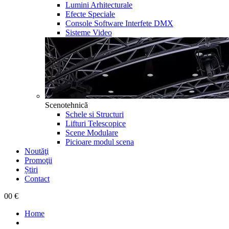
Lumini Arhitecturale
Efecte Speciale
Console Software Interfete DMX
Sisteme Video
Scenotehnică
Schele si Structuri
Lifturi Telescopice
Scene Modulare
Picioare modul scena
Noutăţi
Promoţii
Știri
Contact
0
0 €
Home