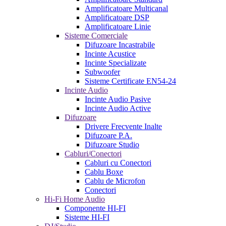
Amplificatoare Multicanal
Amplificatoare DSP
Amplificatoare Linie
Sisteme Comerciale
Difuzoare Incastrabile
Incinte Acustice
Incinte Specializate
Subwoofer
Sisteme Certificate EN54-24
Incinte Audio
Incinte Audio Pasive
Incinte Audio Active
Difuzoare
Drivere Frecvente Inalte
Difuzoare P.A.
Difuzoare Studio
Cabluri/Conectori
Cabluri cu Conectori
Cablu Boxe
Cablu de Microfon
Conectori
Hi-Fi Home Audio
Componente HI-FI
Sisteme HI-FI