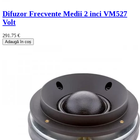
Difuzor Frecvente Medii 2 inci VM527
Volt
291.75 €
Adaugă în coș