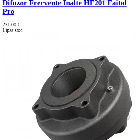
Difuzor Frecvente Inalte HF201 Faital
Pro
231.00 €
Lipsa stoc