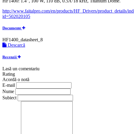
HF1400: 1.4", 100 W, 110 dB, 0.5Ã·18 kHz, Titanium Dome.
http://www.faitalpro.com/en/products/HF_Drivers/product_details/in
id=502020105
Documente
HF1400_datasheet_8
Descarcă
Recenzii
Lasă un comentariu
Rating
Acordă o notă
E-mail
Nume
Subiect