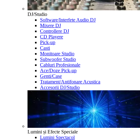
DJ/Studio
Software/Interfete Audio DJ
Mixere DJ
Controllere DJ
CD Playere
Pick-up
Casti
Monitoare Studio
Subwoofer Studio
Cabluri Profesionale
Ace/Doze Pick-up
Genti/Case
Tratament/Antifonare Acustica
Accesorii DJ/Studio
Lumini și Efecte Speciale
Lumini Spectacol