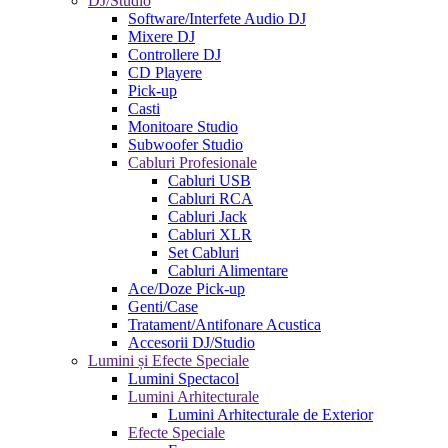
DJ/Studio
Software/Interfete Audio DJ
Mixere DJ
Controllere DJ
CD Playere
Pick-up
Casti
Monitoare Studio
Subwoofer Studio
Cabluri Profesionale
Cabluri USB
Cabluri RCA
Cabluri Jack
Cabluri XLR
Set Cabluri
Cabluri Alimentare
Ace/Doze Pick-up
Genti/Case
Tratament/Antifonare Acustica
Accesorii DJ/Studio
Lumini și Efecte Speciale
Lumini Spectacol
Lumini Arhitecturale
Lumini Arhitecturale de Exterior
Efecte Speciale