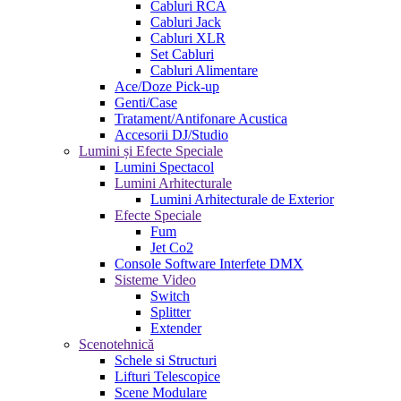
Cabluri RCA
Cabluri Jack
Cabluri XLR
Set Cabluri
Cabluri Alimentare
Ace/Doze Pick-up
Genti/Case
Tratament/Antifonare Acustica
Accesorii DJ/Studio
Lumini și Efecte Speciale
Lumini Spectacol
Lumini Arhitecturale
Lumini Arhitecturale de Exterior
Efecte Speciale
Fum
Jet Co2
Console Software Interfete DMX
Sisteme Video
Switch
Splitter
Extender
Scenotehnică
Schele si Structuri
Lifturi Telescopice
Scene Modulare