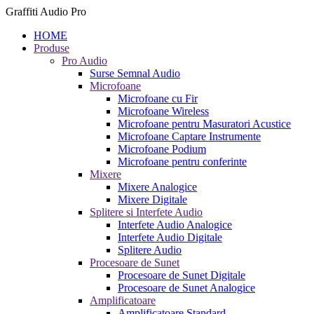
Graffiti Audio Pro
HOME
Produse
Pro Audio
Surse Semnal Audio
Microfoane
Microfoane cu Fir
Microfoane Wireless
Microfoane pentru Masuratori Acustice
Microfoane Captare Instrumente
Microfoane Podium
Microfoane pentru conferinte
Mixere
Mixere Analogice
Mixere Digitale
Splitere si Interfete Audio
Interfete Audio Analogice
Interfete Audio Digitale
Splitere Audio
Procesoare de Sunet
Procesoare de Sunet Digitale
Procesoare de Sunet Analogice
Amplificatoare
Amplificatoare Standard