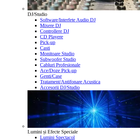
DJ/Studio
Software/Interfete Audio DJ
Mixere DJ
Controllere DJ
CD Playere
Pick-up
Casti
Monitoare Studio
Subwoofer Studio
Cabluri Profesionale
Ace/Doze Pick-up
Genti/Case
Tratament/Antifonare Acustica
Accesorii DJ/Studio
Lumini și Efecte Speciale
Lumini Spectacol