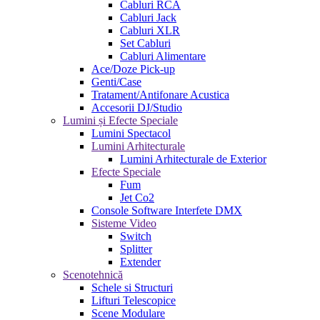
Cabluri RCA
Cabluri Jack
Cabluri XLR
Set Cabluri
Cabluri Alimentare
Ace/Doze Pick-up
Genti/Case
Tratament/Antifonare Acustica
Accesorii DJ/Studio
Lumini și Efecte Speciale
Lumini Spectacol
Lumini Arhitecturale
Lumini Arhitecturale de Exterior
Efecte Speciale
Fum
Jet Co2
Console Software Interfete DMX
Sisteme Video
Switch
Splitter
Extender
Scenotehnică
Schele si Structuri
Lifturi Telescopice
Scene Modulare