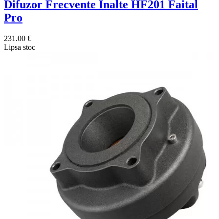
Difuzor Frecvente Inalte HF201 Faital
Pro
231.00 €
Lipsa stoc