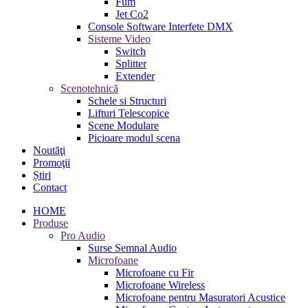
Fum
Jet Co2
Console Software Interfete DMX
Sisteme Video
Switch
Splitter
Extender
Scenotehnică
Schele si Structuri
Lifturi Telescopice
Scene Modulare
Picioare modul scena
Noutăţi
Promoţii
Știri
Contact
HOME
Produse
Pro Audio
Surse Semnal Audio
Microfoane
Microfoane cu Fir
Microfoane Wireless
Microfoane pentru Masuratori Acustice