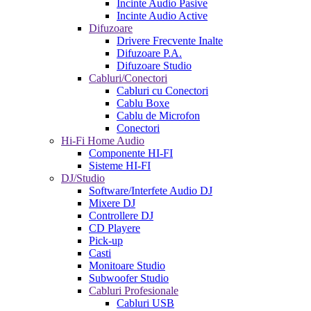
Incinte Audio Pasive
Incinte Audio Active
Difuzoare
Drivere Frecvente Inalte
Difuzoare P.A.
Difuzoare Studio
Cabluri/Conectori
Cabluri cu Conectori
Cablu Boxe
Cablu de Microfon
Conectori
Hi-Fi Home Audio
Componente HI-FI
Sisteme HI-FI
DJ/Studio
Software/Interfete Audio DJ
Mixere DJ
Controllere DJ
CD Playere
Pick-up
Casti
Monitoare Studio
Subwoofer Studio
Cabluri Profesionale
Cabluri USB