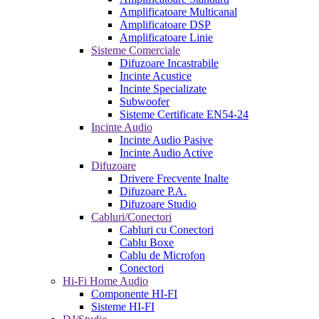
Amplificatoare Multicanal
Amplificatoare DSP
Amplificatoare Linie
Sisteme Comerciale
Difuzoare Incastrabile
Incinte Acustice
Incinte Specializate
Subwoofer
Sisteme Certificate EN54-24
Incinte Audio
Incinte Audio Pasive
Incinte Audio Active
Difuzoare
Drivere Frecvente Inalte
Difuzoare P.A.
Difuzoare Studio
Cabluri/Conectori
Cabluri cu Conectori
Cablu Boxe
Cablu de Microfon
Conectori
Hi-Fi Home Audio
Componente HI-FI
Sisteme HI-FI