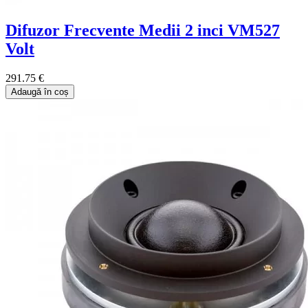
Difuzor Frecvente Medii 2 inci VM527
Volt
291.75 €
Adaugă în coș