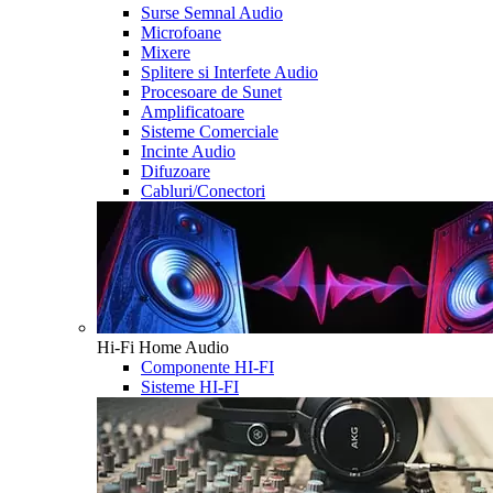
Surse Semnal Audio
Microfoane
Mixere
Splitere si Interfete Audio
Procesoare de Sunet
Amplificatoare
Sisteme Comerciale
Incinte Audio
Difuzoare
Cabluri/Conectori
Hi-Fi Home Audio
Componente HI-FI
Sisteme HI-FI