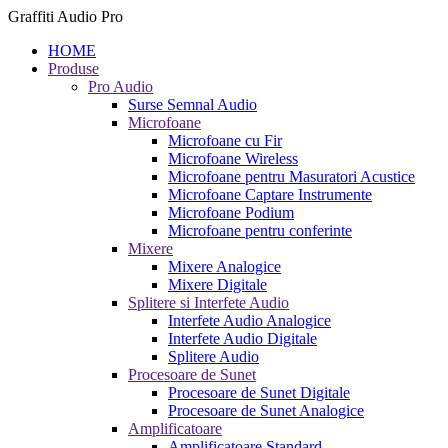
Graffiti Audio Pro
HOME
Produse
Pro Audio
Surse Semnal Audio
Microfoane
Microfoane cu Fir
Microfoane Wireless
Microfoane pentru Masuratori Acustice
Microfoane Captare Instrumente
Microfoane Podium
Microfoane pentru conferinte
Mixere
Mixere Analogice
Mixere Digitale
Splitere si Interfete Audio
Interfete Audio Analogice
Interfete Audio Digitale
Splitere Audio
Procesoare de Sunet
Procesoare de Sunet Digitale
Procesoare de Sunet Analogice
Amplificatoare
Amplificatoare Standard