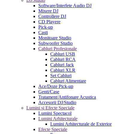
DJ/Studio
Software/Interfete Audio DJ
Mixere DJ
Controllere DJ
CD Playere
Pick-up
Casti
Monitoare Studio
Subwoofer Studio
Cabluri Profesionale
Cabluri USB
Cabluri RCA
Cabluri Jack
Cabluri XLR
Set Cabluri
Cabluri Alimentare
Ace/Doze Pick-up
Genti/Case
Tratament/Antifonare Acustica
Accesorii DJ/Studio
Lumini și Efecte Speciale
Lumini Spectacol
Lumini Arhitecturale
Lumini Arhitecturale de Exterior
Efecte Speciale