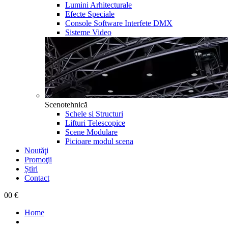
Lumini Arhitecturale
Efecte Speciale
Console Software Interfete DMX
Sisteme Video
Scenotehnică
Schele si Structuri
Lifturi Telescopice
Scene Modulare
Picioare modul scena
Noutăţi
Promoţii
Știri
Contact
0
0 €
Home