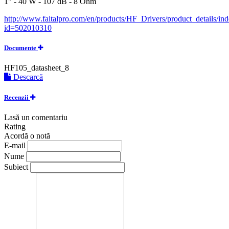
1" - 40 W - 107 dB - 8 Ohm
http://www.faitalpro.com/en/products/HF_Drivers/product_details/in
id=502010310
Documente
HF105_datasheet_8
Descarcă
Recenzii
Lasă un comentariu
Rating
Acordă o notă
E-mail
Nume
Subiect