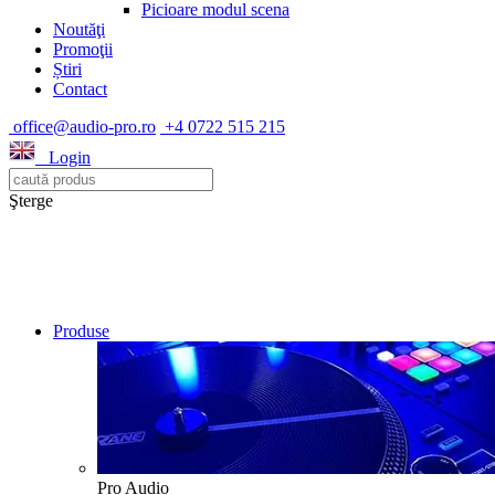
Picioare modul scena
Noutăţi
Promoţii
Știri
Contact
office@audio-pro.ro
+4 0722 515 215
Login
Şterge
Produse
Pro Audio