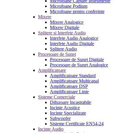
Microfoane Captare Instrumente
Microfoane Podium
Microfoane pentru conferinte
Mixere
Mixere Analogice
Mixere Digitale
Splitere si Interfete Audio
Interfete Audio Analogice
Interfete Audio Digitale
Splitere Audio
Procesoare de Sunet
Procesoare de Sunet Digitale
Procesoare de Sunet Analogice
Amplificatoare
Amplificatoare Standard
Amplificatoare Multicanal
Amplificatoare DSP
Amplificatoare Linie
Sisteme Comerciale
Difuzoare Incastrabile
Incinte Acustice
Incinte Specializate
Subwoofer
Sisteme Certificate EN54-24
Incinte Audio