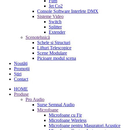
Fum
Jet Co2
Console Software Interfete DMX
Sisteme Video
Switch
Splitter
Extender
Scenotehnică
Schele si Structuri
Lifturi Telescopice
Scene Modulare
Picioare modul scena
Noutăţi
Promoţii
Știri
Contact
HOME
Produse
Pro Audio
Surse Semnal Audio
Microfoane
Microfoane cu Fir
Microfoane Wireless
Microfoane pentru Masuratori Acustice