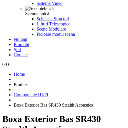
Sisteme Video
Scenotehnică
Schele si Structuri
Lifturi Telescopice
Scene Modulare
Picioare modul scena
Noutăţi
Promoţii
Știri
Contact
0
0 €
Home
Produse
Componente HI-FI
Boxa Exterior Bas SR430 Stealth Acoustics
Boxa Exterior Bas SR430