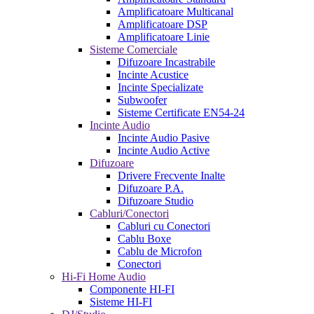
Amplificatoare Multicanal
Amplificatoare DSP
Amplificatoare Linie
Sisteme Comerciale
Difuzoare Incastrabile
Incinte Acustice
Incinte Specializate
Subwoofer
Sisteme Certificate EN54-24
Incinte Audio
Incinte Audio Pasive
Incinte Audio Active
Difuzoare
Drivere Frecvente Inalte
Difuzoare P.A.
Difuzoare Studio
Cabluri/Conectori
Cabluri cu Conectori
Cablu Boxe
Cablu de Microfon
Conectori
Hi-Fi Home Audio
Componente HI-FI
Sisteme HI-FI