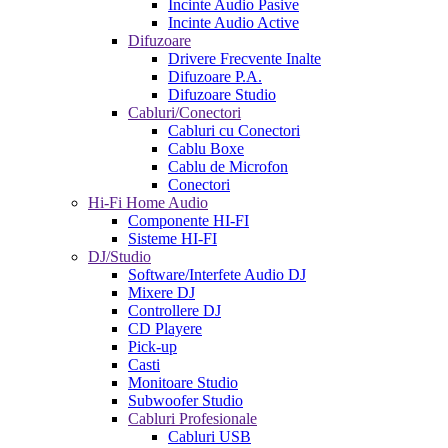
Incinte Audio Pasive
Incinte Audio Active
Difuzoare
Drivere Frecvente Inalte
Difuzoare P.A.
Difuzoare Studio
Cabluri/Conectori
Cabluri cu Conectori
Cablu Boxe
Cablu de Microfon
Conectori
Hi-Fi Home Audio
Componente HI-FI
Sisteme HI-FI
DJ/Studio
Software/Interfete Audio DJ
Mixere DJ
Controllere DJ
CD Playere
Pick-up
Casti
Monitoare Studio
Subwoofer Studio
Cabluri Profesionale
Cabluri USB