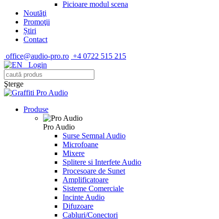
Picioare modul scena
Noutăţi
Promoţii
Știri
Contact
office@audio-pro.ro
+4 0722 515 215
Login
Şterge
Produse
Pro Audio
Surse Semnal Audio
Microfoane
Mixere
Splitere si Interfete Audio
Procesoare de Sunet
Amplificatoare
Sisteme Comerciale
Incinte Audio
Difuzoare
Cabluri/Conectori