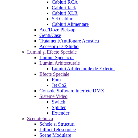
Cabluri RCA
Cabluri Jack
Cabluri XLR
Set Cabluri
Cabluri Alimentare
Ace/Doze Pick-up
Genti/Case
Tratament/Antifonare Acustica
Accesorii DJ/Studio
Lumini și Efecte Speciale
Lumini Spectacol
Lumini Arhitecturale
Lumini Arhitecturale de Exterior
Efecte Speciale
Fum
Jet Co2
Console Software Interfete DMX
Sisteme Video
Switch
Splitter
Extender
Scenotehnică
Schele si Structuri
Lifturi Telescopice
Scene Modulare