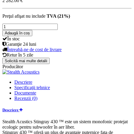
2 282.00 €
Preţul afişat nu include
TVA (21%)
Adaugă în coș
În stoc
Garanţie
24 luni
Întreabă-ne de cost de livrare
Retur în
5 zile
Solicită mai multe detalii
Producător
Descriere
Specificaţii tehnice
Documente
Recenzii (0)
Descriere
Stealth Acustics Stingray 430 ™ este un sistem monofonic protejat
ecologic pentru subwoofer în aer liber.
Stingray 430 ™ oferă un plus de avantaje puternice fata de