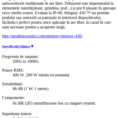
subwooferele tradiționale în aer liber. Difuzorul este impermeabil la
elementele naturii(ploaie, grindina, praf...) și pot fi plasate în aproape
orice mediu extern. Evaluat la IP-66, Stingray 430 ™ nu permite
prafului sau umezelii sa patrunda in interiorul dispozitivului,
făcându-l perfect pentru orice aplicație în aer liber, în cazul în care
sunt necesare pentru o acoperire largă.
http://stealthacoustics.com/stingray/stingray-430/
Specificaţii tehnice
Fregventa de raspuns:
20Hz to 100Hz
Putere RMS:
400 W ,200 W minim recomandat
Sensibilitate:
86 dB (1 W/ 1 metru)
Componente:
8x 8â€ (203 mm)difuzoare bas cu magnet ceramic
Impedanta sistem: