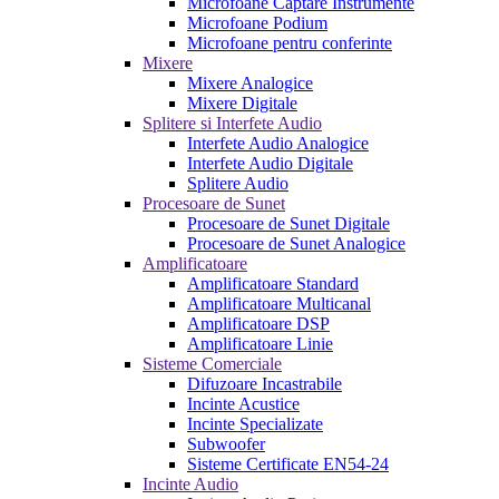
Microfoane Captare Instrumente
Microfoane Podium
Microfoane pentru conferinte
Mixere
Mixere Analogice
Mixere Digitale
Splitere si Interfete Audio
Interfete Audio Analogice
Interfete Audio Digitale
Splitere Audio
Procesoare de Sunet
Procesoare de Sunet Digitale
Procesoare de Sunet Analogice
Amplificatoare
Amplificatoare Standard
Amplificatoare Multicanal
Amplificatoare DSP
Amplificatoare Linie
Sisteme Comerciale
Difuzoare Incastrabile
Incinte Acustice
Incinte Specializate
Subwoofer
Sisteme Certificate EN54-24
Incinte Audio