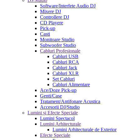
DJ/Studio
Software/Interfete Audio DJ
Mixere DJ
Controllere DJ
CD Playere
Pick-up
Casti
Monitoare Studio
Subwoofer Studio
Cabluri Profesionale
Cabluri USB
Cabluri RCA
Cabluri Jack
Cabluri XLR
Set Cabluri
Cabluri Alimentare
Ace/Doze Pick-up
Genti/Case
Tratament/Antifonare Acustica
Accesorii DJ/Studio
Lumini și Efecte Speciale
Lumini Spectacol
Lumini Arhitecturale
Lumini Arhitecturale de Exterior
Efecte Speciale