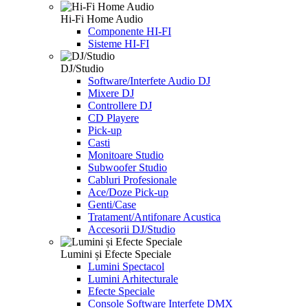
Hi-Fi Home Audio
Componente HI-FI
Sisteme HI-FI
DJ/Studio
Software/Interfete Audio DJ
Mixere DJ
Controllere DJ
CD Playere
Pick-up
Casti
Monitoare Studio
Subwoofer Studio
Cabluri Profesionale
Ace/Doze Pick-up
Genti/Case
Tratament/Antifonare Acustica
Accesorii DJ/Studio
Lumini și Efecte Speciale
Lumini Spectacol
Lumini Arhitecturale
Efecte Speciale
Console Software Interfete DMX