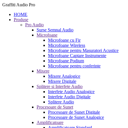
Graffiti Audio Pro
HOME
Produse
Pro Audio
Surse Semnal Audio
Microfoane
Microfoane cu Fir
Microfoane Wireless
Microfoane pentru Masuratori Acustice
Microfoane Captare Instrumente
Microfoane Podium
Microfoane pentru conferinte
Mixere
Mixere Analogice
Mixere Digitale
Splitere si Interfete Audio
Interfete Audio Analogice
Interfete Audio Digitale
Splitere Audio
Procesoare de Sunet
Procesoare de Sunet Digitale
Procesoare de Sunet Analogice
Amplificatoare
Amplificatoare Standard