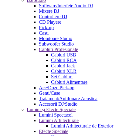
DJ/Studio
Software/Interfete Audio DJ
Mixere DJ
Controllere DJ
CD Playere
Pick-up
Casti
Monitoare Studio
Subwoofer Studio
Cabluri Profesionale
Cabluri USB
Cabluri RCA
Cabluri Jack
Cabluri XLR
Set Cabluri
Cabluri Alimentare
Ace/Doze Pick-up
Genti/Case
Tratament/Antifonare Acustica
Accesorii DJ/Studio
Lumini și Efecte Speciale
Lumini Spectacol
Lumini Arhitecturale
Lumini Arhitecturale de Exterior
Efecte Speciale