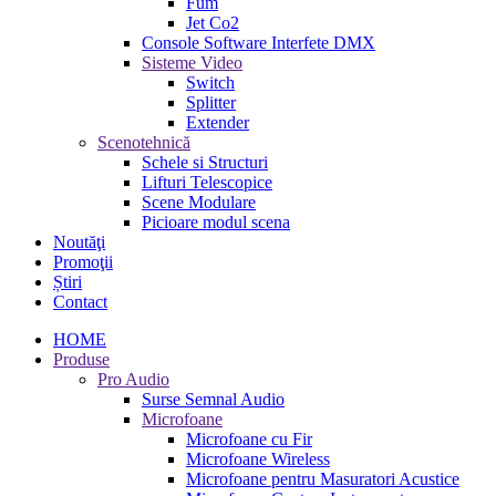
Fum
Jet Co2
Console Software Interfete DMX
Sisteme Video
Switch
Splitter
Extender
Scenotehnică
Schele si Structuri
Lifturi Telescopice
Scene Modulare
Picioare modul scena
Noutăţi
Promoţii
Știri
Contact
HOME
Produse
Pro Audio
Surse Semnal Audio
Microfoane
Microfoane cu Fir
Microfoane Wireless
Microfoane pentru Masuratori Acustice