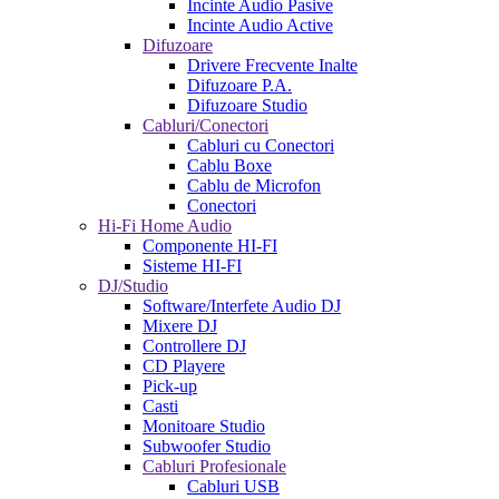
Incinte Audio Pasive
Incinte Audio Active
Difuzoare
Drivere Frecvente Inalte
Difuzoare P.A.
Difuzoare Studio
Cabluri/Conectori
Cabluri cu Conectori
Cablu Boxe
Cablu de Microfon
Conectori
Hi-Fi Home Audio
Componente HI-FI
Sisteme HI-FI
DJ/Studio
Software/Interfete Audio DJ
Mixere DJ
Controllere DJ
CD Playere
Pick-up
Casti
Monitoare Studio
Subwoofer Studio
Cabluri Profesionale
Cabluri USB