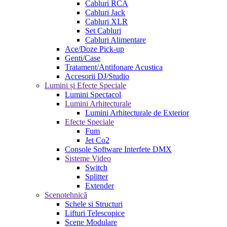
Cabluri RCA
Cabluri Jack
Cabluri XLR
Set Cabluri
Cabluri Alimentare
Ace/Doze Pick-up
Genti/Case
Tratament/Antifonare Acustica
Accesorii DJ/Studio
Lumini și Efecte Speciale
Lumini Spectacol
Lumini Arhitecturale
Lumini Arhitecturale de Exterior
Efecte Speciale
Fum
Jet Co2
Console Software Interfete DMX
Sisteme Video
Switch
Splitter
Extender
Scenotehnică
Schele si Structuri
Lifturi Telescopice
Scene Modulare