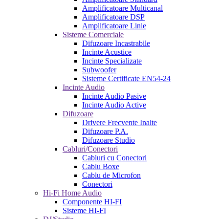
Amplificatoare Multicanal
Amplificatoare DSP
Amplificatoare Linie
Sisteme Comerciale
Difuzoare Incastrabile
Incinte Acustice
Incinte Specializate
Subwoofer
Sisteme Certificate EN54-24
Incinte Audio
Incinte Audio Pasive
Incinte Audio Active
Difuzoare
Drivere Frecvente Inalte
Difuzoare P.A.
Difuzoare Studio
Cabluri/Conectori
Cabluri cu Conectori
Cablu Boxe
Cablu de Microfon
Conectori
Hi-Fi Home Audio
Componente HI-FI
Sisteme HI-FI