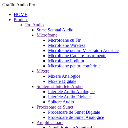
Graffiti Audio Pro
HOME
Produse
Pro Audio
Surse Semnal Audio
Microfoane
Microfoane cu Fir
Microfoane Wireless
Microfoane pentru Masuratori Acustice
Microfoane Captare Instrumente
Microfoane Podium
Microfoane pentru conferinte
Mixere
Mixere Analogice
Mixere Digitale
Splitere si Interfete Audio
Interfete Audio Analogice
Interfete Audio Digitale
Splitere Audio
Procesoare de Sunet
Procesoare de Sunet Digitale
Procesoare de Sunet Analogice
Amplificatoare
Amplificatoare Standard