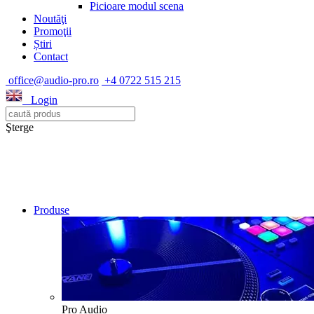
Picioare modul scena
Noutăţi
Promoţii
Știri
Contact
office@audio-pro.ro
+4 0722 515 215
Login
Şterge
Produse
Pro Audio