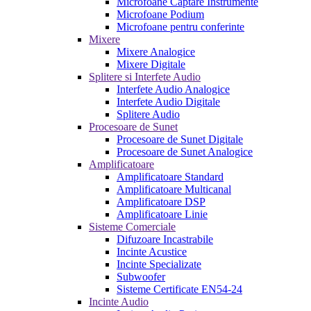
Microfoane Captare Instrumente
Microfoane Podium
Microfoane pentru conferinte
Mixere
Mixere Analogice
Mixere Digitale
Splitere si Interfete Audio
Interfete Audio Analogice
Interfete Audio Digitale
Splitere Audio
Procesoare de Sunet
Procesoare de Sunet Digitale
Procesoare de Sunet Analogice
Amplificatoare
Amplificatoare Standard
Amplificatoare Multicanal
Amplificatoare DSP
Amplificatoare Linie
Sisteme Comerciale
Difuzoare Incastrabile
Incinte Acustice
Incinte Specializate
Subwoofer
Sisteme Certificate EN54-24
Incinte Audio