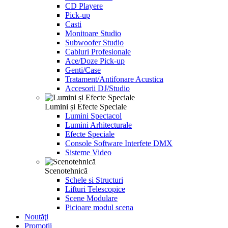
CD Playere
Pick-up
Casti
Monitoare Studio
Subwoofer Studio
Cabluri Profesionale
Ace/Doze Pick-up
Genti/Case
Tratament/Antifonare Acustica
Accesorii DJ/Studio
Lumini și Efecte Speciale
Lumini Spectacol
Lumini Arhitecturale
Efecte Speciale
Console Software Interfete DMX
Sisteme Video
Scenotehnică
Schele si Structuri
Lifturi Telescopice
Scene Modulare
Picioare modul scena
Noutăţi
Promoţii