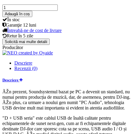
Adaugă în coș
În stoc
Garanţie
12 luni
Întreabă-ne de cost de livrare
Retur în
5 zile
Solicită mai multe detalii
Producător
Descriere
Recenzii (0)
Descriere
ÃŽn prezent, Soundsystemul bazat pe PC a devenit un standard, nu
numai pentru producția de muzică, dar, de asemenea, pentru DJ-ing.
ÃŽn plus, ca urmare a noului gen numit "PC Audio", tehnologia
USB devine mult mai importanta si evident in atentia audiofililor.
"D + USB seria" este cablul USB de înaltă calitate pentru
echipamentele de sunet next-gen, cum ar fi echipamentele digitale
destinate DJ-ilor care sporesc cota sa pe scena, USB audio I / O și