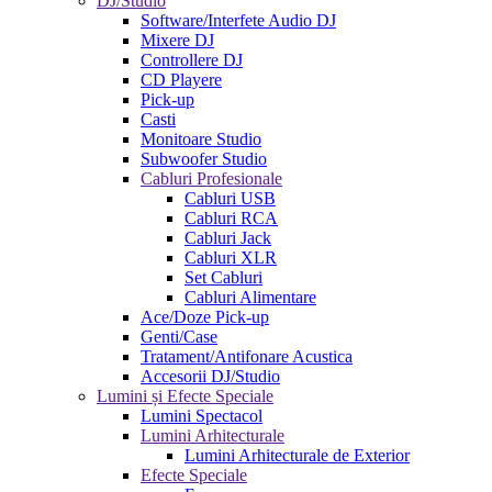
DJ/Studio
Software/Interfete Audio DJ
Mixere DJ
Controllere DJ
CD Playere
Pick-up
Casti
Monitoare Studio
Subwoofer Studio
Cabluri Profesionale
Cabluri USB
Cabluri RCA
Cabluri Jack
Cabluri XLR
Set Cabluri
Cabluri Alimentare
Ace/Doze Pick-up
Genti/Case
Tratament/Antifonare Acustica
Accesorii DJ/Studio
Lumini și Efecte Speciale
Lumini Spectacol
Lumini Arhitecturale
Lumini Arhitecturale de Exterior
Efecte Speciale