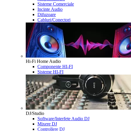
Sisteme Comerciale
Incinte Audio
Difuzoare
Cabluri/Conectori
Hi-Fi Home Audio
Componente HI-FI
Sisteme HI-FI
DJ/Studio
Software/Interfete Audio DJ
Mixere DJ
Controllere DJ