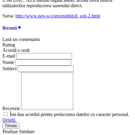
USB DAC. ÃŽn mediul digital audio, acesta oferă tuturor
utilizatorilor reproducerea sunetului direct.
Sursa:
http://www.neo-w.com/english/d_usb-2.html
Recenzii
Lasă un comentariu
Rating
Acordă o notă
E-mail
Nume
Subiect
Recenzie
Îmi dau acordul pentru prelucrarea datelor cu caracter personal.
Detalii.
Trimite
Produse Similare