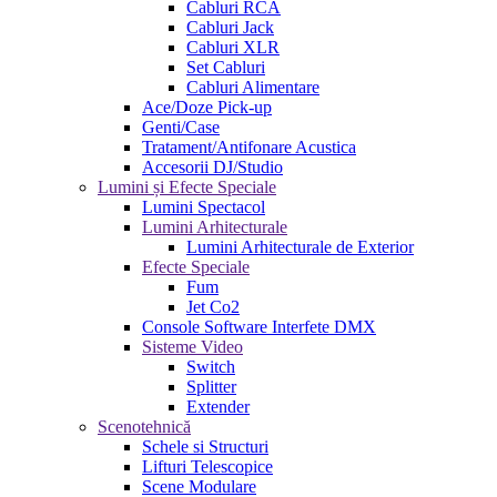
Cabluri RCA
Cabluri Jack
Cabluri XLR
Set Cabluri
Cabluri Alimentare
Ace/Doze Pick-up
Genti/Case
Tratament/Antifonare Acustica
Accesorii DJ/Studio
Lumini și Efecte Speciale
Lumini Spectacol
Lumini Arhitecturale
Lumini Arhitecturale de Exterior
Efecte Speciale
Fum
Jet Co2
Console Software Interfete DMX
Sisteme Video
Switch
Splitter
Extender
Scenotehnică
Schele si Structuri
Lifturi Telescopice
Scene Modulare