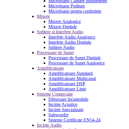
Microfoane Captare Instrumente
Microfoane Podium
Microfoane pentru conferinte
Mixere
Mixere Analogice
Mixere Digitale
Splitere si Interfete Audio
Interfete Audio Analogice
Interfete Audio Digitale
Splitere Audio
Procesoare de Sunet
Procesoare de Sunet Digitale
Procesoare de Sunet Analogice
Amplificatoare
Amplificatoare Standard
Amplificatoare Multicanal
Amplificatoare DSP
Amplificatoare Linie
Sisteme Comerciale
Difuzoare Incastrabile
Incinte Acustice
Incinte Specializate
Subwoofer
Sisteme Certificate EN54-24
Incinte Audio