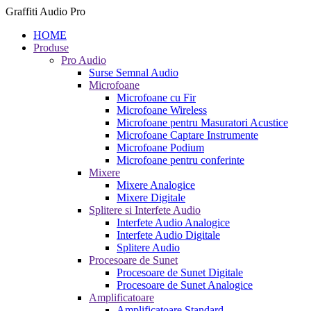
Graffiti Audio Pro
HOME
Produse
Pro Audio
Surse Semnal Audio
Microfoane
Microfoane cu Fir
Microfoane Wireless
Microfoane pentru Masuratori Acustice
Microfoane Captare Instrumente
Microfoane Podium
Microfoane pentru conferinte
Mixere
Mixere Analogice
Mixere Digitale
Splitere si Interfete Audio
Interfete Audio Analogice
Interfete Audio Digitale
Splitere Audio
Procesoare de Sunet
Procesoare de Sunet Digitale
Procesoare de Sunet Analogice
Amplificatoare
Amplificatoare Standard