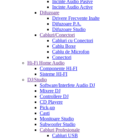
Incinte Audio Pasive
Incinte Audio Active
Difuzoare
Drivere Frecvente Inalte
Difuzoare P.A.
Difuzoare Studio
Cabluri/Conectori
Cabluri cu Conectori
Cablu Boxe
Cablu de Microfon
Conectori
Hi-Fi Home Audio
Componente HI-FI
Sisteme HI-FI
DJ/Studio
Software/Interfete Audio DJ
Mixere DJ
Controllere DJ
CD Playere
Pick-up
Casti
Monitoare Studio
Subwoofer Studio
Cabluri Profesionale
Cabluri USB