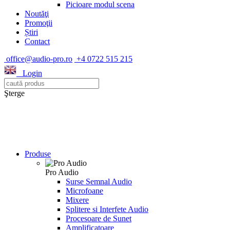
Picioare modul scena
Noutăţi
Promoţii
Știri
Contact
office@audio-pro.ro
+4 0722 515 215
Login
Şterge
Produse
Pro Audio
Surse Semnal Audio
Microfoane
Mixere
Splitere si Interfete Audio
Procesoare de Sunet
Amplificatoare