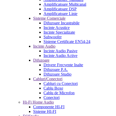
Amplificatoare Multicanal
Amplificatoare DSP
Amplificatoare Linie
Sisteme Comerciale
Difuzoare Incastrabile
Incinte Acustice
Incinte Specializate
Subwoofer
Sisteme Certificate EN54-24
Incinte Audio
Incinte Audio Pasive
Incinte Audio Active
Difuzoare
Drivere Frecvente Inalte
Difuzoare P.A.
Difuzoare Studio
Cabluri/Conectori
Cabluri cu Conectori
Cablu Boxe
Cablu de Microfon
Conectori
Hi-Fi Home Audio
Componente HI-FI
Sisteme HI-FI