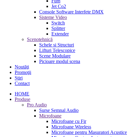
Fum
Jet Co2
Console Software Interfete DMX
Sisteme Video
Switch
Splitter
Extender
Scenotehnică
Schele si Structuri
Lifturi Telescopice
Scene Modulare
Picioare modul scena
Noutăţi
Promoţii
Știri
Contact
HOME
Produse
Pro Audio
Surse Semnal Audio
Microfoane
Microfoane cu Fir
Microfoane Wireless
Microfoane pentru Masuratori Acustice