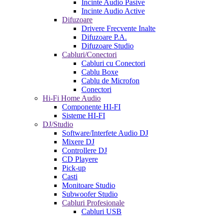
Incinte Audio Pasive
Incinte Audio Active
Difuzoare
Drivere Frecvente Inalte
Difuzoare P.A.
Difuzoare Studio
Cabluri/Conectori
Cabluri cu Conectori
Cablu Boxe
Cablu de Microfon
Conectori
Hi-Fi Home Audio
Componente HI-FI
Sisteme HI-FI
DJ/Studio
Software/Interfete Audio DJ
Mixere DJ
Controllere DJ
CD Playere
Pick-up
Casti
Monitoare Studio
Subwoofer Studio
Cabluri Profesionale
Cabluri USB