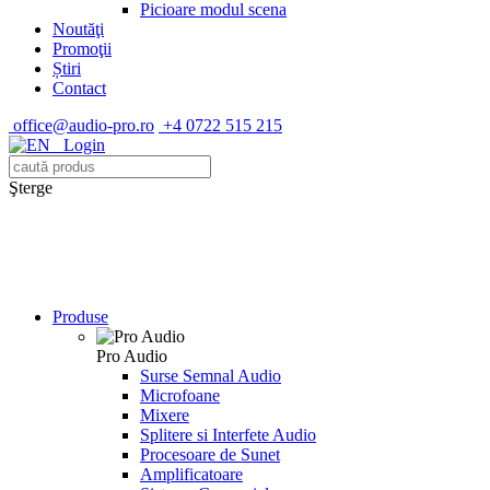
Picioare modul scena
Noutăţi
Promoţii
Știri
Contact
office@audio-pro.ro
+4 0722 515 215
Login
Şterge
Produse
Pro Audio
Surse Semnal Audio
Microfoane
Mixere
Splitere si Interfete Audio
Procesoare de Sunet
Amplificatoare