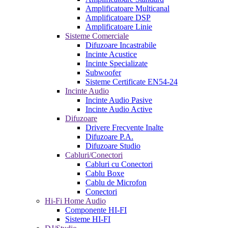
Amplificatoare Multicanal
Amplificatoare DSP
Amplificatoare Linie
Sisteme Comerciale
Difuzoare Incastrabile
Incinte Acustice
Incinte Specializate
Subwoofer
Sisteme Certificate EN54-24
Incinte Audio
Incinte Audio Pasive
Incinte Audio Active
Difuzoare
Drivere Frecvente Inalte
Difuzoare P.A.
Difuzoare Studio
Cabluri/Conectori
Cabluri cu Conectori
Cablu Boxe
Cablu de Microfon
Conectori
Hi-Fi Home Audio
Componente HI-FI
Sisteme HI-FI