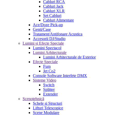
Cabluri RCA
Cabluri Jack
Cabluri XLR
Set Cabluri
Cabluri Alimentare
Ace/Doze Pick-up
Genti/Case
Tratament/Antifonare Acustica
Accesorii DJ/Studio
Lumini și Efecte Speciale
Lumini Spectacol
Lumini Arhitecturale
Lumini Arhitecturale de Exterior
Efecte Speciale
Fum
Jet Co2
Console Software Interfete DMX
Sisteme Video
Switch
Splitter
Extender
Scenotehnică
Schele si Structuri
Lifturi Telescopice
Scene Modulare