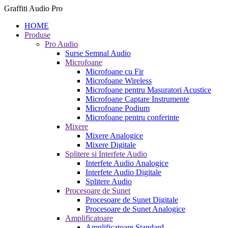
Graffiti Audio Pro
HOME
Produse
Pro Audio
Surse Semnal Audio
Microfoane
Microfoane cu Fir
Microfoane Wireless
Microfoane pentru Masuratori Acustice
Microfoane Captare Instrumente
Microfoane Podium
Microfoane pentru conferinte
Mixere
Mixere Analogice
Mixere Digitale
Splitere si Interfete Audio
Interfete Audio Analogice
Interfete Audio Digitale
Splitere Audio
Procesoare de Sunet
Procesoare de Sunet Digitale
Procesoare de Sunet Analogice
Amplificatoare
Amplificatoare Standard