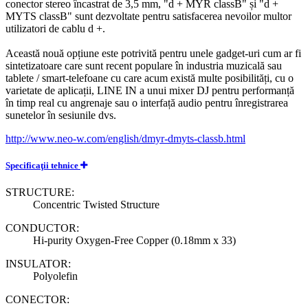
conector stereo încastrat de 3,5 mm, "d + MYR classB" și "d +
MYTS classB" sunt dezvoltate pentru satisfacerea nevoilor multor
utilizatori de cablu d +.
Această nouă opțiune este potrivită pentru unele gadget-uri cum ar fi
sintetizatoare care sunt recent populare în industria muzicală sau
tablete / smart-telefoane cu care acum există multe posibilități, cu o
varietate de aplicații, LINE IN a unui mixer DJ pentru performanță
în timp real cu angrenaje sau o interfață audio pentru înregistrarea
sunetelor în sesiunile dvs.
http://www.neo-w.com/english/dmyr-dmyts-classb.html
Specificaţii tehnice
STRUCTURE:
Concentric Twisted Structure
CONDUCTOR:
Hi-purity Oxygen-Free Copper (0.18mm x 33)
INSULATOR:
Polyolefin
CONECTOR: