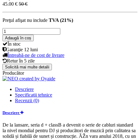
45.00 €
50 €
Preţul afişat nu include
TVA (21%)
Adaugă în coș
În stoc
Garanţie
12 luni
Întreabă-ne de cost de livrare
Retur în
5 zile
Solicită mai multe detalii
Producător
Descriere
Specificaţii tehnice
Recenzii (0)
Descriere
De la lansare, seria d + classB a devenit o serie de cabluri standard
la nivel mondial pentru DJ și producători de muzică prin calitatea sa
solidă și fiabilă de sunet și construcție. ÃŽn vara anului 2018, cu un