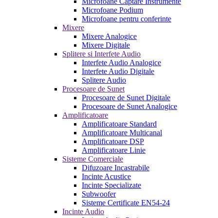
Microfoane Captare Instrumente
Microfoane Podium
Microfoane pentru conferinte
Mixere
Mixere Analogice
Mixere Digitale
Splitere si Interfete Audio
Interfete Audio Analogice
Interfete Audio Digitale
Splitere Audio
Procesoare de Sunet
Procesoare de Sunet Digitale
Procesoare de Sunet Analogice
Amplificatoare
Amplificatoare Standard
Amplificatoare Multicanal
Amplificatoare DSP
Amplificatoare Linie
Sisteme Comerciale
Difuzoare Incastrabile
Incinte Acustice
Incinte Specializate
Subwoofer
Sisteme Certificate EN54-24
Incinte Audio