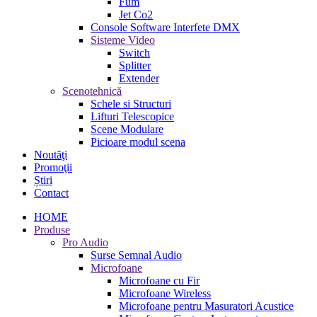
Fum
Jet Co2
Console Software Interfete DMX
Sisteme Video
Switch
Splitter
Extender
Scenotehnică
Schele si Structuri
Lifturi Telescopice
Scene Modulare
Picioare modul scena
Noutăţi
Promoţii
Știri
Contact
HOME
Produse
Pro Audio
Surse Semnal Audio
Microfoane
Microfoane cu Fir
Microfoane Wireless
Microfoane pentru Masuratori Acustice