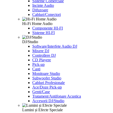
Sisteme Comerciale
Incinte Audio
Difuzoare
Cabluri/Conectori
Hi-Fi Home Audio
Componente HI-FI
Sisteme HI-FI
DJ/Studio
Software/Interfete Audio DJ
Mixere DJ
Controllere DJ
CD Playere
Pick-up
Casti
Monitoare Studio
Subwoofer Studio
Cabluri Profesionale
Ace/Doze Pick-up
Genti/Case
Tratament/Antifonare Acustica
Accesorii DJ/Studio
Lumini și Efecte Speciale