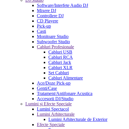
DJ/Studio
Software/Interfete Audio DJ
Mixere DJ
Controllere DJ
CD Playere
Pick-up
Casti
Monitoare Studio
Subwoofer Studio
Cabluri Profesionale
Cabluri USB
Cabluri RCA
Cabluri Jack
Cabluri XLR
Set Cabluri
Cabluri Alimentare
Ace/Doze Pick-up
Genti/Case
Tratament/Antifonare Acustica
Accesorii DJ/Studio
Lumini și Efecte Speciale
Lumini Spectacol
Lumini Arhitecturale
Lumini Arhitecturale de Exterior
Efecte Speciale