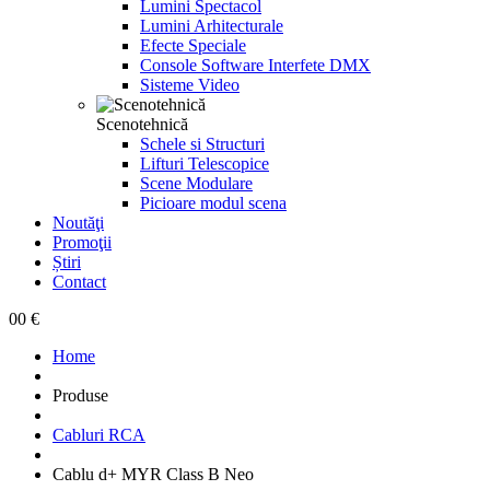
Lumini Spectacol
Lumini Arhitecturale
Efecte Speciale
Console Software Interfete DMX
Sisteme Video
Scenotehnică
Schele si Structuri
Lifturi Telescopice
Scene Modulare
Picioare modul scena
Noutăţi
Promoţii
Știri
Contact
0
0 €
Home
Produse
Cabluri RCA
Cablu d+ MYR Class B Neo