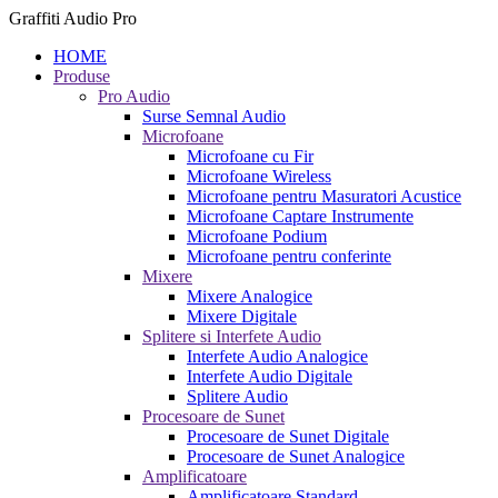
Graffiti Audio Pro
HOME
Produse
Pro Audio
Surse Semnal Audio
Microfoane
Microfoane cu Fir
Microfoane Wireless
Microfoane pentru Masuratori Acustice
Microfoane Captare Instrumente
Microfoane Podium
Microfoane pentru conferinte
Mixere
Mixere Analogice
Mixere Digitale
Splitere si Interfete Audio
Interfete Audio Analogice
Interfete Audio Digitale
Splitere Audio
Procesoare de Sunet
Procesoare de Sunet Digitale
Procesoare de Sunet Analogice
Amplificatoare
Amplificatoare Standard