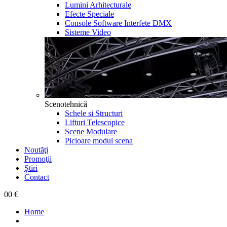
Lumini Arhitecturale
Efecte Speciale
Console Software Interfete DMX
Sisteme Video
Scenotehnică
Schele si Structuri
Lifturi Telescopice
Scene Modulare
Picioare modul scena
Noutăţi
Promoţii
Știri
Contact
0
0 €
Home