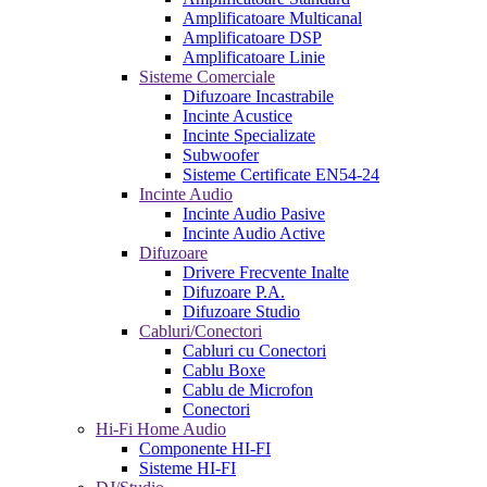
Amplificatoare Multicanal
Amplificatoare DSP
Amplificatoare Linie
Sisteme Comerciale
Difuzoare Incastrabile
Incinte Acustice
Incinte Specializate
Subwoofer
Sisteme Certificate EN54-24
Incinte Audio
Incinte Audio Pasive
Incinte Audio Active
Difuzoare
Drivere Frecvente Inalte
Difuzoare P.A.
Difuzoare Studio
Cabluri/Conectori
Cabluri cu Conectori
Cablu Boxe
Cablu de Microfon
Conectori
Hi-Fi Home Audio
Componente HI-FI
Sisteme HI-FI