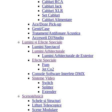
Cabluri RCA
Cabluri Jack
Cabluri XLR
Set Cabluri
Cabluri Alimentare
Ace/Doze Pick-up
Genti/Case
Tratament/Antifonare Acustica
Accesorii DJ/Studio
Lumini și Efecte Speciale
Lumini Spectacol
Lumini Arhitecturale
Lumini Arhitecturale de Exterior
Efecte Speciale
Fum
Jet Co2
Console Software Interfete DMX
Sisteme Video
Switch
Splitter
Extender
Scenotehnică
Schele si Structuri
Lifturi Telescopice
Scene Modulare