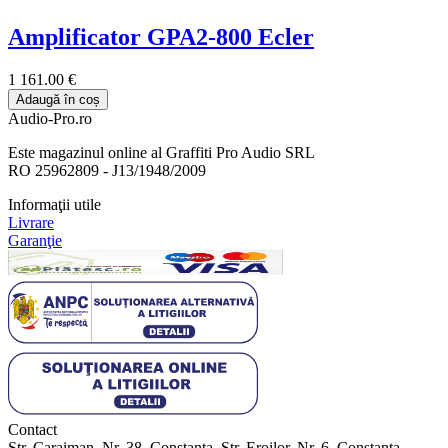
Amplificator GPA2-800 Ecler
1 161.00 €
Adaugă în coș
Audio-Pro.ro
Este magazinul online al Graffiti Pro Audio SRL
RO 25962809 - J13/1948/2009
Informaţii utile
Livrare
Garanţie
Contact
Str. Caraiman, Nr. 38, Constanța, Str. Eroilor, Nr. 6, Constanța,