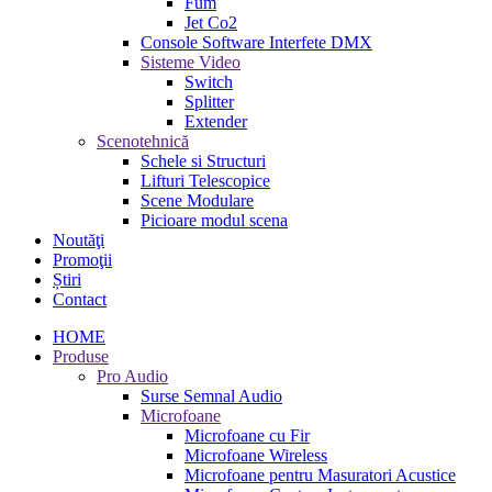
Fum
Jet Co2
Console Software Interfete DMX
Sisteme Video
Switch
Splitter
Extender
Scenotehnică
Schele si Structuri
Lifturi Telescopice
Scene Modulare
Picioare modul scena
Noutăţi
Promoţii
Știri
Contact
HOME
Produse
Pro Audio
Surse Semnal Audio
Microfoane
Microfoane cu Fir
Microfoane Wireless
Microfoane pentru Masuratori Acustice