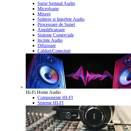
Surse Semnal Audio
Microfoane
Mixere
Splitere si Interfete Audio
Procesoare de Sunet
Amplificatoare
Sisteme Comerciale
Incinte Audio
Difuzoare
Cabluri/Conectori
Hi-Fi Home Audio
Componente HI-FI
Sisteme HI-FI