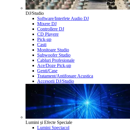
DJ/Studio
Software/Interfete Audio DJ
Mixere DJ
Controllere DJ
CD Playere
Pick-up
Casti
Monitoare Studio
Subwoofer Studio
Cabluri Profesionale
Ace/Doze Pick-up
Genti/Case
Tratament/Antifonare Acustica
Accesorii DJ/Studio
Lumini și Efecte Speciale
Lumini Spectacol