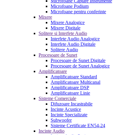
Microfoane Captare Instrumente
Microfoane Podium
Microfoane pentru conferinte
Mixere
Mixere Analogice
Mixere Digitale
Splitere si Interfete Audio
Interfete Audio Analogice
Interfete Audio Digitale
Splitere Audio
Procesoare de Sunet
Procesoare de Sunet Digitale
Procesoare de Sunet Analogice
Amplificatoare
Amplificatoare Standard
Amplificatoare Multicanal
Amplificatoare DSP
Amplificatoare Linie
Sisteme Comerciale
Difuzoare Incastrabile
Incinte Acustice
Incinte Specializate
Subwoofer
Sisteme Certificate EN54-24
Incinte Audio