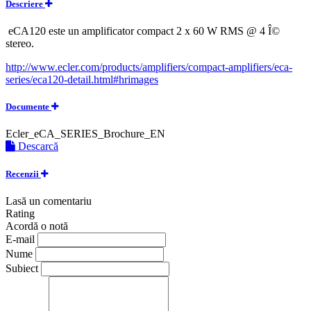
Descriere
eCA120 este un amplificator compact 2 x 60 W RMS @ 4 Î©
stereo.
http://www.ecler.com/products/amplifiers/compact-amplifiers/eca-
series/eca120-detail.html#hrimages
Documente
Ecler_eCA_SERIES_Brochure_EN
Descarcă
Recenzii
Lasă un comentariu
Rating
Acordă o notă
E-mail
Nume
Subiect