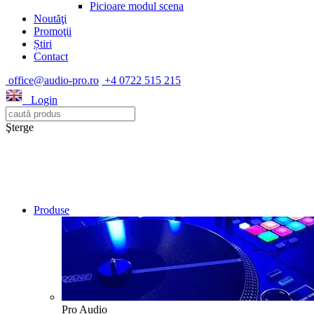
Picioare modul scena
Noutăţi
Promoţii
Știri
Contact
office@audio-pro.ro
+4 0722 515 215
Login
Şterge
Produse
Pro Audio