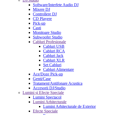
DJ/Studio
Software/Interfete Audio DJ
Mixere DJ
Controllere DJ
CD Playere
Pick-up
Casti
Monitoare Studio
Subwoofer Studio
Cabluri Profesionale
Cabluri USB
Cabluri RCA
Cabluri Jack
Cabluri XLR
Set Cabluri
Cabluri Alimentare
Ace/Doze Pick-up
Genti/Case
Tratament/Antifonare Acustica
Accesorii DJ/Studio
Lumini și Efecte Speciale
Lumini Spectacol
Lumini Arhitecturale
Lumini Arhitecturale de Exterior
Efecte Speciale