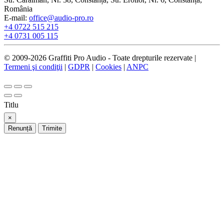
România
E-mail:
office@audio-pro.ro
+4 0722 515 215
+4 0731 005 115
© 2009-2026 Graffiti Pro Audio - Toate drepturile rezervate |
Termeni şi condiţii
|
GDPR
|
Cookies
|
ANPC
Titlu
×
Renunță