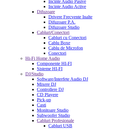
Incinte Audio Pasive
Incinte Audio Active
Difuzoare
Drivere Frecvente Inalte
Difuzoare P.A.
Difuzoare Studio
Cabluri/Conectori
Cabluri cu Conectori
Cablu Boxe
Cablu de Microfon
Conectori
Hi-Fi Home Audio
Componente HI-FI
Sisteme HI-FI
DJ/Studio
Software/Interfete Audio DJ
Mixere DJ
Controllere DJ
CD Playere
Pick-up
Casti
Monitoare Studio
Subwoofer Studio
Cabluri Profesionale
Cabluri USB