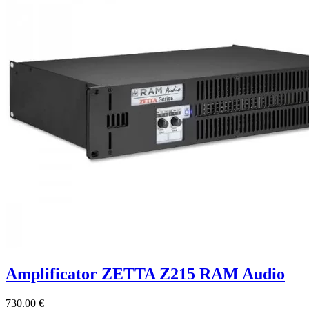
Amplificator ZETTA Z215 RAM Audio
730.00 €