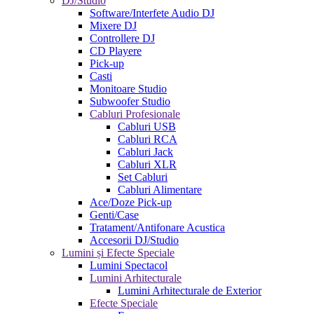
DJ/Studio
Software/Interfete Audio DJ
Mixere DJ
Controllere DJ
CD Playere
Pick-up
Casti
Monitoare Studio
Subwoofer Studio
Cabluri Profesionale
Cabluri USB
Cabluri RCA
Cabluri Jack
Cabluri XLR
Set Cabluri
Cabluri Alimentare
Ace/Doze Pick-up
Genti/Case
Tratament/Antifonare Acustica
Accesorii DJ/Studio
Lumini și Efecte Speciale
Lumini Spectacol
Lumini Arhitecturale
Lumini Arhitecturale de Exterior
Efecte Speciale