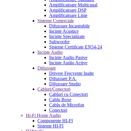
Amplificatoare Multicanal
Amplificatoare DSP
Amplificatoare Linie
Sisteme Comerciale
Difuzoare Incastrabile
Incinte Acustice
Incinte Specializate
Subwoofer
Sisteme Certificate EN54-24
Incinte Audio
Incinte Audio Pasive
Incinte Audio Active
Difuzoare
Drivere Frecvente Inalte
Difuzoare P.A.
Difuzoare Studio
Cabluri/Conectori
Cabluri cu Conectori
Cablu Boxe
Cablu de Microfon
Conectori
Hi-Fi Home Audio
Componente HI-FI
Sisteme HI-FI