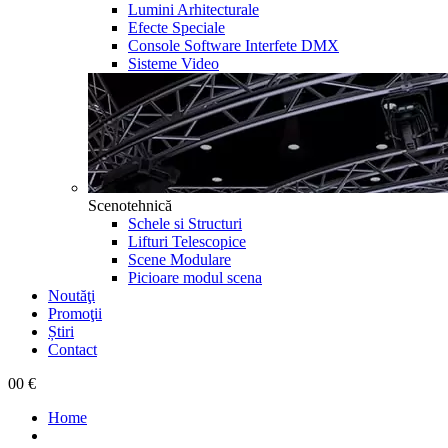
Lumini Arhitecturale
Efecte Speciale
Console Software Interfete DMX
Sisteme Video
Scenotehnică
Schele si Structuri
Lifturi Telescopice
Scene Modulare
Picioare modul scena
Noutăţi
Promoţii
Știri
Contact
0
0 €
Home