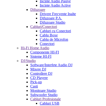
Incinte Audio Pasive
Incinte Audio Active
Difuzoare
Drivere Frecvente Inalte
Difuzoare P.A.
Difuzoare Studio
Cabluri/Conectori
Cabluri cu Conectori
Cablu Boxe
Cablu de Microfon
Conectori
Hi-Fi Home Audio
Componente HI-FI
Sisteme HI-FI
DJ/Studio
Software/Interfete Audio DJ
Mixere DJ
Controllere DJ
CD Playere
Pick-up
Casti
Monitoare Studio
Subwoofer Studio
Cabluri Profesionale
Cabluri USB