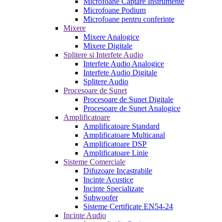
Microfoane Captare Instrumente
Microfoane Podium
Microfoane pentru conferinte
Mixere
Mixere Analogice
Mixere Digitale
Splitere si Interfete Audio
Interfete Audio Analogice
Interfete Audio Digitale
Splitere Audio
Procesoare de Sunet
Procesoare de Sunet Digitale
Procesoare de Sunet Analogice
Amplificatoare
Amplificatoare Standard
Amplificatoare Multicanal
Amplificatoare DSP
Amplificatoare Linie
Sisteme Comerciale
Difuzoare Incastrabile
Incinte Acustice
Incinte Specializate
Subwoofer
Sisteme Certificate EN54-24
Incinte Audio