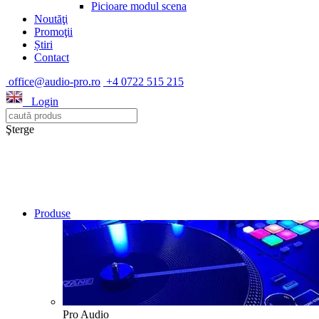
Picioare modul scena
Noutăţi
Promoţii
Știri
Contact
office@audio-pro.ro
+4 0722 515 215
Login
Şterge
Produse
Pro Audio