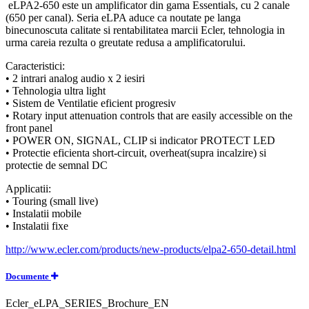
eLPA2-650 este un amplificator din gama Essentials, cu 2 canale
(650 per canal). Seria eLPA aduce ca noutate pe langa
binecunoscuta calitate si rentabilitatea marcii Ecler, tehnologia in
urma careia rezulta o greutate redusa a amplificatorului.
Caracteristici:
• 2 intrari analog audio x 2 iesiri
• Tehnologia ultra light
• Sistem de Ventilatie eficient progresiv
• Rotary input attenuation controls that are easily accessible on the
front panel
• POWER ON, SIGNAL, CLIP si indicator PROTECT LED
• Protectie eficienta short-circuit, overheat(supra incalzire) si
protectie de semnal DC
Applicatii:
• Touring (small live)
• Instalatii mobile
• Instalatii fixe
http://www.ecler.com/products/new-products/elpa2-650-detail.html
Documente
Ecler_eLPA_SERIES_Brochure_EN