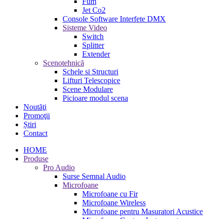
Fum
Jet Co2
Console Software Interfete DMX
Sisteme Video
Switch
Splitter
Extender
Scenotehnică
Schele si Structuri
Lifturi Telescopice
Scene Modulare
Picioare modul scena
Noutăţi
Promoţii
Știri
Contact
HOME
Produse
Pro Audio
Surse Semnal Audio
Microfoane
Microfoane cu Fir
Microfoane Wireless
Microfoane pentru Masuratori Acustice