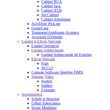
Cabluri RCA
Cabluri Jack
Cabluri XLR
Set Cabluri
Cabluri Alimentare
Ace/Doze Pick-up
Genti/Case
Tratament/Antifonare Acustica
Accesorii DJ/Studio
Lumini și Efecte Speciale
Lumini Spectacol
Lumini Arhitecturale
Lumini Arhitecturale de Exterior
Efecte Speciale
Fum
Jet Co2
Console Software Interfete DMX
Sisteme Video
Switch
Splitter
Extender
Scenotehnică
Schele si Structuri
Lifturi Telescopice
Scene Modulare