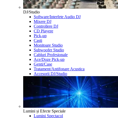
DJ/Studio
Software/Interfete Audio DJ
Mixere DJ
Controllere DJ
CD Playere
Pick-up
Casti
Monitoare Studio
Subwoofer Studio
Cabluri Profesionale
Ace/Doze Pick-up
Genti/Case
Tratament/Antifonare Acustica
Accesorii DJ/Studio
Lumini și Efecte Speciale
Lumini Spectacol