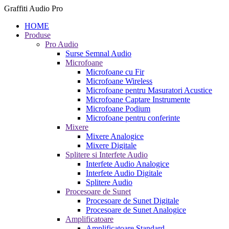
Graffiti Audio Pro
HOME
Produse
Pro Audio
Surse Semnal Audio
Microfoane
Microfoane cu Fir
Microfoane Wireless
Microfoane pentru Masuratori Acustice
Microfoane Captare Instrumente
Microfoane Podium
Microfoane pentru conferinte
Mixere
Mixere Analogice
Mixere Digitale
Splitere si Interfete Audio
Interfete Audio Analogice
Interfete Audio Digitale
Splitere Audio
Procesoare de Sunet
Procesoare de Sunet Digitale
Procesoare de Sunet Analogice
Amplificatoare
Amplificatoare Standard