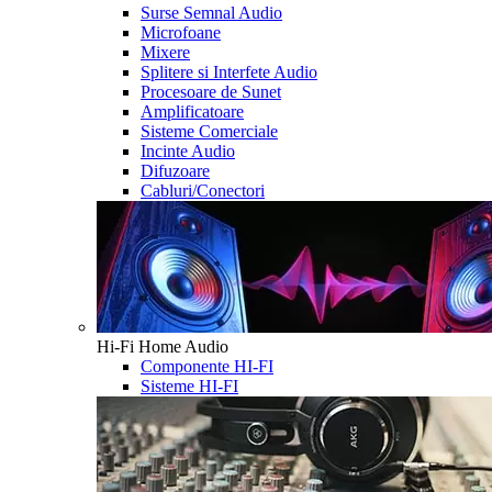
Surse Semnal Audio
Microfoane
Mixere
Splitere si Interfete Audio
Procesoare de Sunet
Amplificatoare
Sisteme Comerciale
Incinte Audio
Difuzoare
Cabluri/Conectori
Hi-Fi Home Audio
Componente HI-FI
Sisteme HI-FI