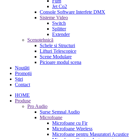
Fum
Jet Co2
Console Software Interfete DMX
Sisteme Video
Switch
Splitter
Extender
Scenotehnică
Schele si Structuri
Lifturi Telescopice
Scene Modulare
Picioare modul scena
Noutăţi
Promoţii
Știri
Contact
HOME
Produse
Pro Audio
Surse Semnal Audio
Microfoane
Microfoane cu Fir
Microfoane Wireless
Microfoane pentru Masuratori Acustice