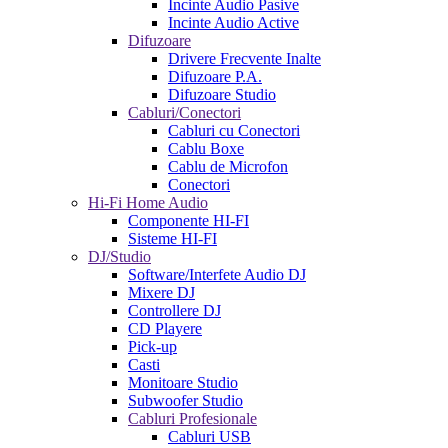
Incinte Audio Pasive
Incinte Audio Active
Difuzoare
Drivere Frecvente Inalte
Difuzoare P.A.
Difuzoare Studio
Cabluri/Conectori
Cabluri cu Conectori
Cablu Boxe
Cablu de Microfon
Conectori
Hi-Fi Home Audio
Componente HI-FI
Sisteme HI-FI
DJ/Studio
Software/Interfete Audio DJ
Mixere DJ
Controllere DJ
CD Playere
Pick-up
Casti
Monitoare Studio
Subwoofer Studio
Cabluri Profesionale
Cabluri USB