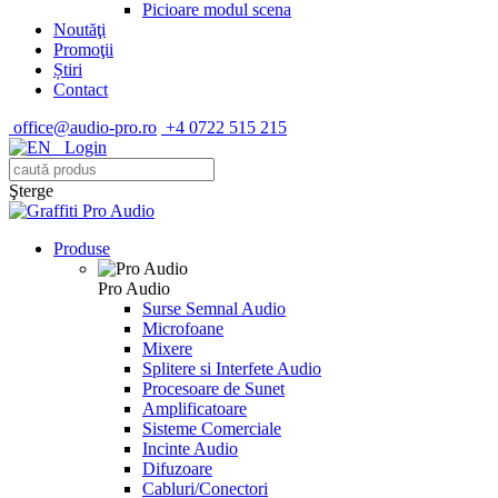
Picioare modul scena
Noutăţi
Promoţii
Știri
Contact
office@audio-pro.ro
+4 0722 515 215
Login
Şterge
Produse
Pro Audio
Surse Semnal Audio
Microfoane
Mixere
Splitere si Interfete Audio
Procesoare de Sunet
Amplificatoare
Sisteme Comerciale
Incinte Audio
Difuzoare
Cabluri/Conectori