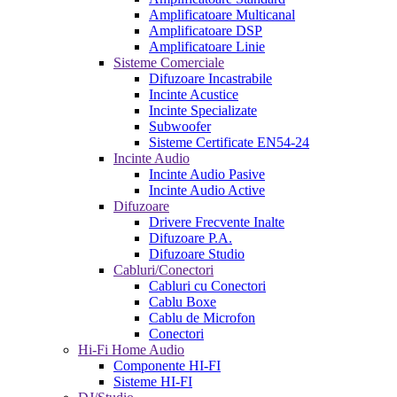
Amplificatoare Multicanal
Amplificatoare DSP
Amplificatoare Linie
Sisteme Comerciale
Difuzoare Incastrabile
Incinte Acustice
Incinte Specializate
Subwoofer
Sisteme Certificate EN54-24
Incinte Audio
Incinte Audio Pasive
Incinte Audio Active
Difuzoare
Drivere Frecvente Inalte
Difuzoare P.A.
Difuzoare Studio
Cabluri/Conectori
Cabluri cu Conectori
Cablu Boxe
Cablu de Microfon
Conectori
Hi-Fi Home Audio
Componente HI-FI
Sisteme HI-FI