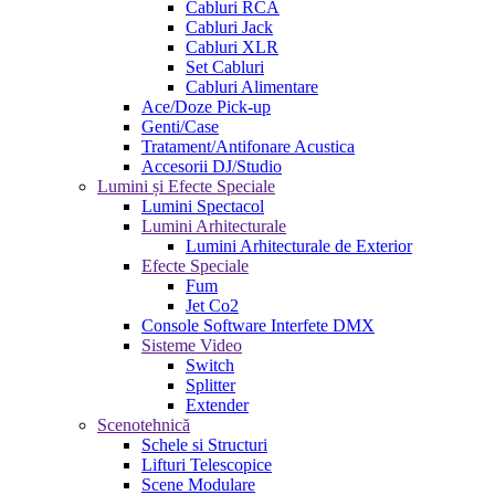
Cabluri RCA
Cabluri Jack
Cabluri XLR
Set Cabluri
Cabluri Alimentare
Ace/Doze Pick-up
Genti/Case
Tratament/Antifonare Acustica
Accesorii DJ/Studio
Lumini și Efecte Speciale
Lumini Spectacol
Lumini Arhitecturale
Lumini Arhitecturale de Exterior
Efecte Speciale
Fum
Jet Co2
Console Software Interfete DMX
Sisteme Video
Switch
Splitter
Extender
Scenotehnică
Schele si Structuri
Lifturi Telescopice
Scene Modulare