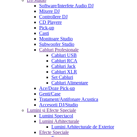
DJ/Studio
Software/Interfete Audio DJ
Mixere DJ
Controllere DJ
CD Playere
Pick-up
Casti
Monitoare Studio
Subwoofer Studio
Cabluri Profesionale
Cabluri USB
Cabluri RCA
Cabluri Jack
Cabluri XLR
Set Cabluri
Cabluri Alimentare
Ace/Doze Pick-up
Genti/Case
Tratament/Antifonare Acustica
Accesorii DJ/Studio
Lumini și Efecte Speciale
Lumini Spectacol
Lumini Arhitecturale
Lumini Arhitecturale de Exterior
Efecte Speciale