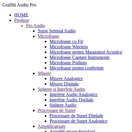
Graffiti Audio Pro
HOME
Produse
Pro Audio
Surse Semnal Audio
Microfoane
Microfoane cu Fir
Microfoane Wireless
Microfoane pentru Masuratori Acustice
Microfoane Captare Instrumente
Microfoane Podium
Microfoane pentru conferinte
Mixere
Mixere Analogice
Mixere Digitale
Splitere si Interfete Audio
Interfete Audio Analogice
Interfete Audio Digitale
Splitere Audio
Procesoare de Sunet
Procesoare de Sunet Digitale
Procesoare de Sunet Analogice
Amplificatoare
Amplificatoare Standard