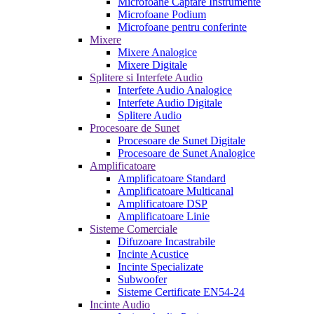
Microfoane Captare Instrumente
Microfoane Podium
Microfoane pentru conferinte
Mixere
Mixere Analogice
Mixere Digitale
Splitere si Interfete Audio
Interfete Audio Analogice
Interfete Audio Digitale
Splitere Audio
Procesoare de Sunet
Procesoare de Sunet Digitale
Procesoare de Sunet Analogice
Amplificatoare
Amplificatoare Standard
Amplificatoare Multicanal
Amplificatoare DSP
Amplificatoare Linie
Sisteme Comerciale
Difuzoare Incastrabile
Incinte Acustice
Incinte Specializate
Subwoofer
Sisteme Certificate EN54-24
Incinte Audio