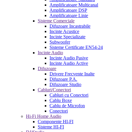
Amplificatoare Multicanal
Amplificatoare DSP
Amplificatoare Linie
Sisteme Comerciale
Difuzoare Incastrabile
Incinte Acustice
Incinte Specializate
Subwoofer
Sisteme Certificate EN54-24
Incinte Audio
Incinte Audio Pasive
Incinte Audio Active
Difuzoare
Drivere Frecvente Inalte
Difuzoare P.A.
Difuzoare Studio
Cabluri/Conectori
Cabluri cu Conectori
Cablu Boxe
Cablu de Microfon
Conectori
Hi-Fi Home Audio
Componente HI-FI
Sisteme HI-FI