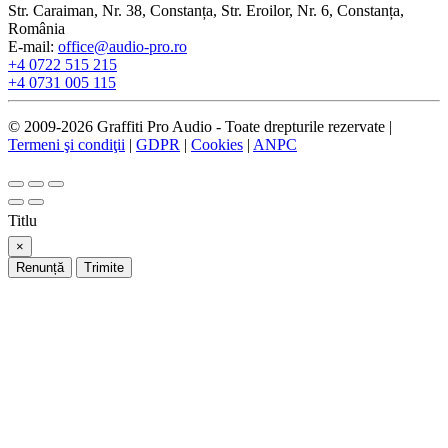
Str. Caraiman, Nr. 38, Constanța, Str. Eroilor, Nr. 6, Constanța,
România
E-mail:
office@audio-pro.ro
+4 0722 515 215
+4 0731 005 115
© 2009-2026 Graffiti Pro Audio - Toate drepturile rezervate |
Termeni şi condiţii
|
GDPR
|
Cookies
|
ANPC
Titlu
×
Renunță