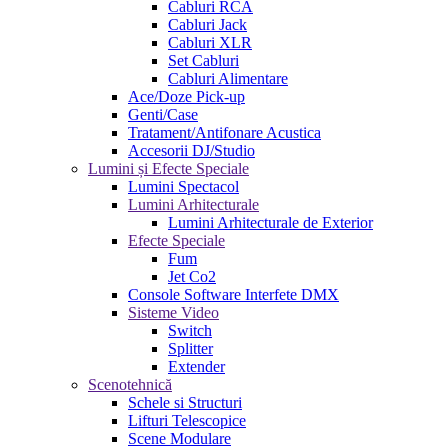
Cabluri RCA
Cabluri Jack
Cabluri XLR
Set Cabluri
Cabluri Alimentare
Ace/Doze Pick-up
Genti/Case
Tratament/Antifonare Acustica
Accesorii DJ/Studio
Lumini și Efecte Speciale
Lumini Spectacol
Lumini Arhitecturale
Lumini Arhitecturale de Exterior
Efecte Speciale
Fum
Jet Co2
Console Software Interfete DMX
Sisteme Video
Switch
Splitter
Extender
Scenotehnică
Schele si Structuri
Lifturi Telescopice
Scene Modulare