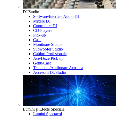
DJ/Studio
Software/Interfete Audio DJ
Mixere DJ
Controllere DJ
CD Playere
Pick-up
Casti
Monitoare Studio
Subwoofer Studio
Cabluri Profesionale
Ace/Doze Pick-up
Genti/Case
Tratament/Antifonare Acustica
Accesorii DJ/Studio
Lumini și Efecte Speciale
Lumini Spectacol