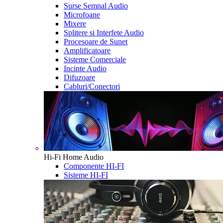
Surse Semnal Audio
Microfoane
Mixere
Splitere si Interfete Audio
Procesoare de Sunet
Amplificatoare
Sisteme Comerciale
Incinte Audio
Difuzoare
Cabluri/Conectori
Hi-Fi Home Audio
Componente HI-FI
Sisteme HI-FI