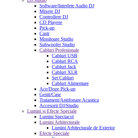
DJ/Studio
Software/Interfete Audio DJ
Mixere DJ
Controllere DJ
CD Playere
Pick-up
Casti
Monitoare Studio
Subwoofer Studio
Cabluri Profesionale
Cabluri USB
Cabluri RCA
Cabluri Jack
Cabluri XLR
Set Cabluri
Cabluri Alimentare
Ace/Doze Pick-up
Genti/Case
Tratament/Antifonare Acustica
Accesorii DJ/Studio
Lumini și Efecte Speciale
Lumini Spectacol
Lumini Arhitecturale
Lumini Arhitecturale de Exterior
Efecte Speciale