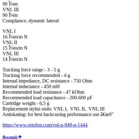
90 Î¼m
VNL III
90 Î¼m
Compliance, dynamic lateral:
VNL I
16 Î¼m/m N
VNL II
15 Î¼m/m N
VNL III
14 Î¼m/m N
Tracking force range - 3 - 5 g
Tracking force recommended - 4 g
Internal impedance, DC resistance - 750 Ohm
Internal inductance - 450 mH
Recommended load resistance - 47 kOhm
Recommended load capacitance - 200-600 pF
Cartridge weight - 6,5 g
Replacement stylus units: VNL I, VNL II, VNL III
Antiskating: for best backcueing performance use â€œ0"
https://www.ortofon.com/vnl-p-949-n-1444
Recenzii