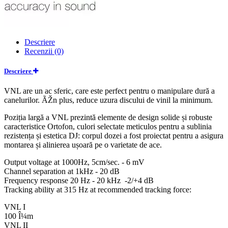
Descriere
Recenzii (0)
Descriere
VNL are un ac sferic, care este perfect pentru o manipulare dură a
canelurilor. ÃŽn plus, reduce uzura discului de vinil la minimum.
Poziția largă a VNL prezintă elemente de design solide și robuste
caracteristice Ortofon, culori selectate meticulos pentru a sublinia
rezistența și estetica DJ: corpul dozei a fost proiectat pentru a asigura
montarea și alinierea ușoară pe o varietate de ace.
Output voltage at 1000Hz, 5cm/sec. - 6 mV
Channel separation at 1kHz - 20 dB
Frequency response 20 Hz - 20 kHz -2/+4 dB
Tracking ability at 315 Hz at recommended tracking force:
VNL I
100 Î¼m
VNL II