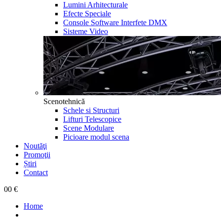
Lumini Arhitecturale
Efecte Speciale
Console Software Interfete DMX
Sisteme Video
Scenotehnică
Schele si Structuri
Lifturi Telescopice
Scene Modulare
Picioare modul scena
Noutăţi
Promoţii
Știri
Contact
0
0 €
Home