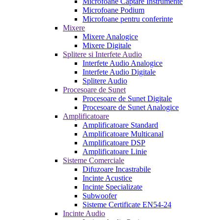
Microfoane Captare Instrumente
Microfoane Podium
Microfoane pentru conferinte
Mixere
Mixere Analogice
Mixere Digitale
Splitere si Interfete Audio
Interfete Audio Analogice
Interfete Audio Digitale
Splitere Audio
Procesoare de Sunet
Procesoare de Sunet Digitale
Procesoare de Sunet Analogice
Amplificatoare
Amplificatoare Standard
Amplificatoare Multicanal
Amplificatoare DSP
Amplificatoare Linie
Sisteme Comerciale
Difuzoare Incastrabile
Incinte Acustice
Incinte Specializate
Subwoofer
Sisteme Certificate EN54-24
Incinte Audio