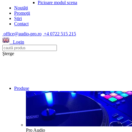
Picioare modul scena
Noutăţi
Promoţii
Știri
Contact
office@audio-pro.ro
+4 0722 515 215
Login
Şterge
Produse
Pro Audio