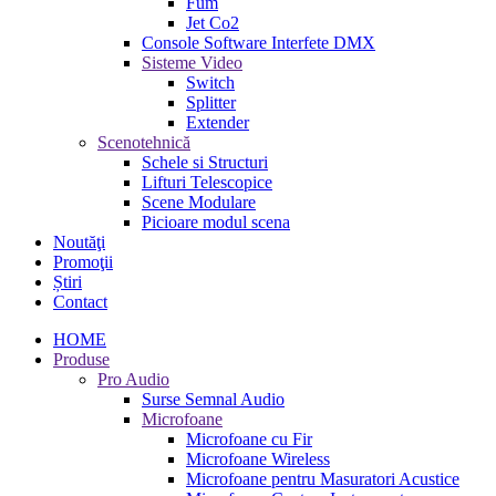
Fum
Jet Co2
Console Software Interfete DMX
Sisteme Video
Switch
Splitter
Extender
Scenotehnică
Schele si Structuri
Lifturi Telescopice
Scene Modulare
Picioare modul scena
Noutăţi
Promoţii
Știri
Contact
HOME
Produse
Pro Audio
Surse Semnal Audio
Microfoane
Microfoane cu Fir
Microfoane Wireless
Microfoane pentru Masuratori Acustice