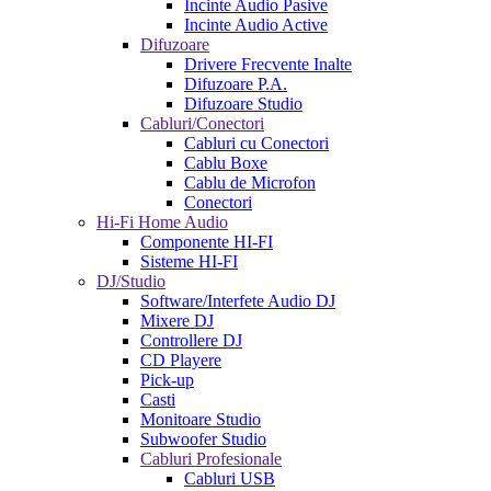
Incinte Audio Pasive
Incinte Audio Active
Difuzoare
Drivere Frecvente Inalte
Difuzoare P.A.
Difuzoare Studio
Cabluri/Conectori
Cabluri cu Conectori
Cablu Boxe
Cablu de Microfon
Conectori
Hi-Fi Home Audio
Componente HI-FI
Sisteme HI-FI
DJ/Studio
Software/Interfete Audio DJ
Mixere DJ
Controllere DJ
CD Playere
Pick-up
Casti
Monitoare Studio
Subwoofer Studio
Cabluri Profesionale
Cabluri USB