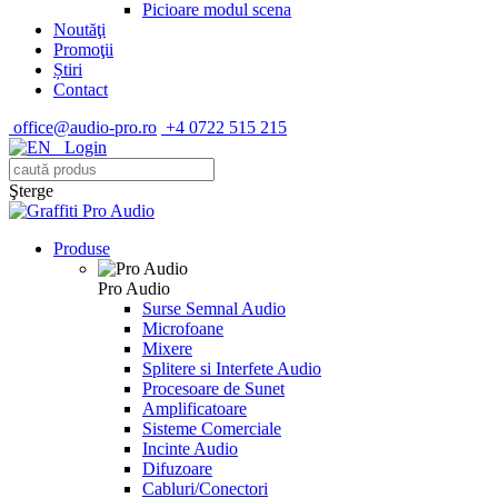
Picioare modul scena
Noutăţi
Promoţii
Știri
Contact
office@audio-pro.ro
+4 0722 515 215
Login
Şterge
Produse
Pro Audio
Surse Semnal Audio
Microfoane
Mixere
Splitere si Interfete Audio
Procesoare de Sunet
Amplificatoare
Sisteme Comerciale
Incinte Audio
Difuzoare
Cabluri/Conectori