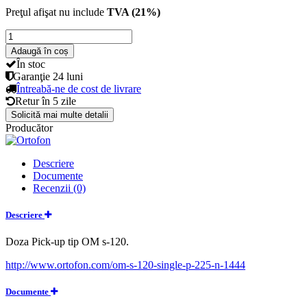
Preţul afişat nu include
TVA (21%)
Adaugă în coș
În stoc
Garanţie
24 luni
Întreabă-ne de cost de livrare
Retur în
5 zile
Solicită mai multe detalii
Producător
Descriere
Documente
Recenzii (0)
Descriere
Doza Pick-up tip OM s-120.
http://www.ortofon.com/om-s-120-single-p-225-n-1444
Documente