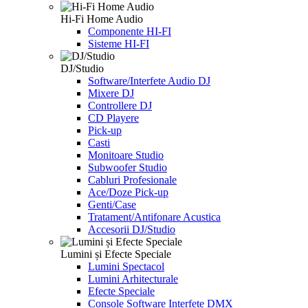
Hi-Fi Home Audio
Componente HI-FI
Sisteme HI-FI
DJ/Studio
Software/Interfete Audio DJ
Mixere DJ
Controllere DJ
CD Playere
Pick-up
Casti
Monitoare Studio
Subwoofer Studio
Cabluri Profesionale
Ace/Doze Pick-up
Genti/Case
Tratament/Antifonare Acustica
Accesorii DJ/Studio
Lumini și Efecte Speciale
Lumini Spectacol
Lumini Arhitecturale
Efecte Speciale
Console Software Interfete DMX