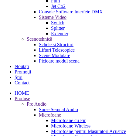
Fum
Jet Co2
Console Software Interfete DMX
Sisteme Video
Switch
Splitter
Extender
Scenotehnică
Schele si Structuri
Lifturi Telescopice
Scene Modulare
Picioare modul scena
Noutăţi
Promoţii
Știri
Contact
HOME
Produse
Pro Audio
Surse Semnal Audio
Microfoane
Microfoane cu Fir
Microfoane Wireless
Microfoane pentru Masuratori Acustice