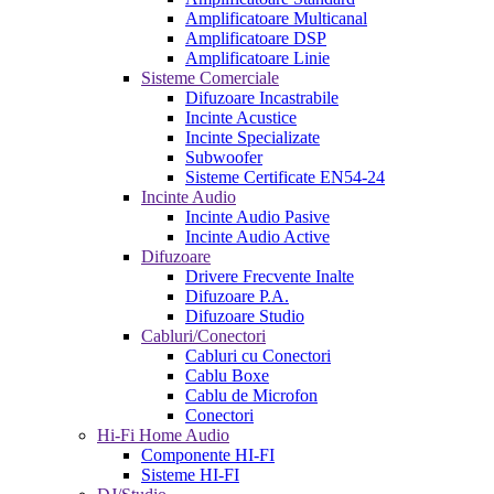
Amplificatoare Multicanal
Amplificatoare DSP
Amplificatoare Linie
Sisteme Comerciale
Difuzoare Incastrabile
Incinte Acustice
Incinte Specializate
Subwoofer
Sisteme Certificate EN54-24
Incinte Audio
Incinte Audio Pasive
Incinte Audio Active
Difuzoare
Drivere Frecvente Inalte
Difuzoare P.A.
Difuzoare Studio
Cabluri/Conectori
Cabluri cu Conectori
Cablu Boxe
Cablu de Microfon
Conectori
Hi-Fi Home Audio
Componente HI-FI
Sisteme HI-FI