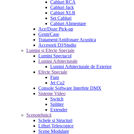
Cabluri RCA
Cabluri Jack
Cabluri XLR
Set Cabluri
Cabluri Alimentare
Ace/Doze Pick-up
Genti/Case
Tratament/Antifonare Acustica
Accesorii DJ/Studio
Lumini și Efecte Speciale
Lumini Spectacol
Lumini Arhitecturale
Lumini Arhitecturale de Exterior
Efecte Speciale
Fum
Jet Co2
Console Software Interfete DMX
Sisteme Video
Switch
Splitter
Extender
Scenotehnică
Schele si Structuri
Lifturi Telescopice
Scene Modulare