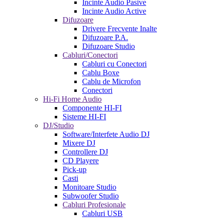
Incinte Audio Pasive
Incinte Audio Active
Difuzoare
Drivere Frecvente Inalte
Difuzoare P.A.
Difuzoare Studio
Cabluri/Conectori
Cabluri cu Conectori
Cablu Boxe
Cablu de Microfon
Conectori
Hi-Fi Home Audio
Componente HI-FI
Sisteme HI-FI
DJ/Studio
Software/Interfete Audio DJ
Mixere DJ
Controllere DJ
CD Playere
Pick-up
Casti
Monitoare Studio
Subwoofer Studio
Cabluri Profesionale
Cabluri USB