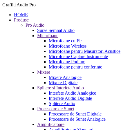
Graffiti Audio Pro
HOME
Produse
Pro Audio
Surse Semnal Audio
Microfoane
Microfoane cu Fir
Microfoane Wireless
Microfoane pentru Masuratori Acustice
Microfoane Captare Instrumente
Microfoane Podium
Microfoane pentru conferinte
Mixere
Mixere Analogice
Mixere Digitale
Splitere si Interfete Audio
Interfete Audio Analogice
Interfete Audio Digitale
Splitere Audio
Procesoare de Sunet
Procesoare de Sunet Digitale
Procesoare de Sunet Analogice
Amplificatoare
Amplificatoare Standard