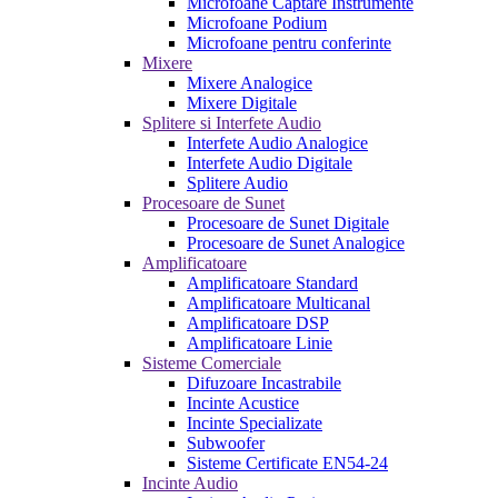
Microfoane Captare Instrumente
Microfoane Podium
Microfoane pentru conferinte
Mixere
Mixere Analogice
Mixere Digitale
Splitere si Interfete Audio
Interfete Audio Analogice
Interfete Audio Digitale
Splitere Audio
Procesoare de Sunet
Procesoare de Sunet Digitale
Procesoare de Sunet Analogice
Amplificatoare
Amplificatoare Standard
Amplificatoare Multicanal
Amplificatoare DSP
Amplificatoare Linie
Sisteme Comerciale
Difuzoare Incastrabile
Incinte Acustice
Incinte Specializate
Subwoofer
Sisteme Certificate EN54-24
Incinte Audio