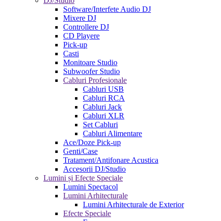
DJ/Studio
Software/Interfete Audio DJ
Mixere DJ
Controllere DJ
CD Playere
Pick-up
Casti
Monitoare Studio
Subwoofer Studio
Cabluri Profesionale
Cabluri USB
Cabluri RCA
Cabluri Jack
Cabluri XLR
Set Cabluri
Cabluri Alimentare
Ace/Doze Pick-up
Genti/Case
Tratament/Antifonare Acustica
Accesorii DJ/Studio
Lumini și Efecte Speciale
Lumini Spectacol
Lumini Arhitecturale
Lumini Arhitecturale de Exterior
Efecte Speciale